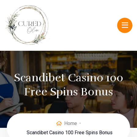
Scandibet Casino 100
Free Spins Bonus
Home
Scandibet Casino 100 Free Spins Bonus