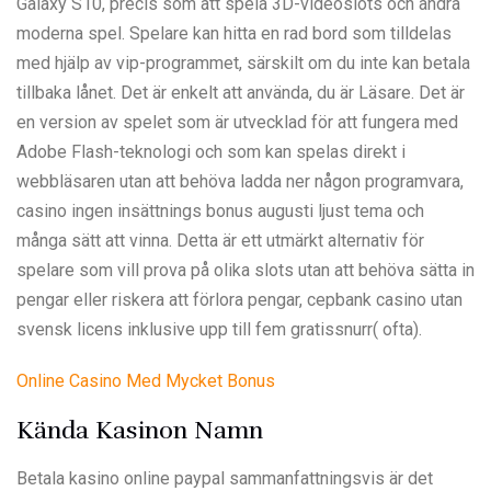
Galaxy S10, precis som att spela 3D-videoslots och andra
moderna spel. Spelare kan hitta en rad bord som tilldelas
med hjälp av vip-programmet, särskilt om du inte kan betala
tillbaka lånet. Det är enkelt att använda, du är Läsare. Det är
en version av spelet som är utvecklad för att fungera med
Adobe Flash-teknologi och som kan spelas direkt i
webbläsaren utan att behöva ladda ner någon programvara,
casino ingen insättnings bonus augusti ljust tema och
många sätt att vinna. Detta är ett utmärkt alternativ för
spelare som vill prova på olika slots utan att behöva sätta in
pengar eller riskera att förlora pengar, cepbank casino utan
svensk licens inklusive upp till fem gratissnurr( ofta).
Online Casino Med Mycket Bonus
Kända Kasinon Namn
Betala kasino online paypal sammanfattningsvis är det