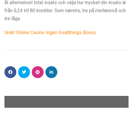
åt alternativet total insats och välja hur mycket din insats är
från 0,24 till 80 krediter. Som nämnts, tre på mellannivå och
tre låga.
Unikt Online Casino Ingen Insättnings Bonus