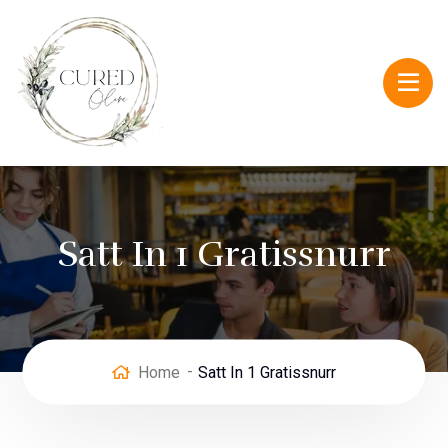
Satt In 1 Gratissnurr
Home
Satt In 1 Gratissnurr