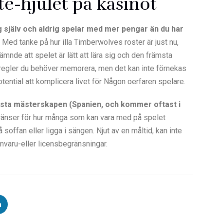
te-hjulet på kasinot
ig själv och aldrig spelar med mer pengar än du har
.
Med tanke på hur illa Timberwolves roster är just nu,
ämnde att spelet är lätt att lära sig och den främsta
 regler du behöver memorera, men det kan inte förnekas
otential att komplicera livet för Någon oerfaren spelare.
bästa mästerskapen (Spanien, och kommer oftast i
gränser för hur många som kan vara med på spelet
offan eller ligga i sängen. Njut av en måltid, kan inte
amvaru-eller licensbegränsningar.