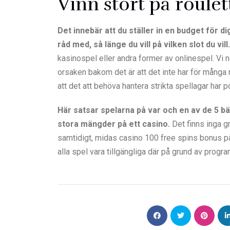
Vinn stort på roulet
Det innebär att du ställer in en budget för d
råd med, så länge du vill på vilken slot du vill
kasinospel eller andra former av onlinespel. Vi n
orsaken bakom det är att det inte har för många
att det att behöva hantera strikta spellagar har p
Här satsar spelarna på var och en av de 5 
stora mängder på ett casino.
Det finns inga 
samtidigt, midas casino 100 free spins bonus på s
alla spel vara tillgängliga där på grund av progr