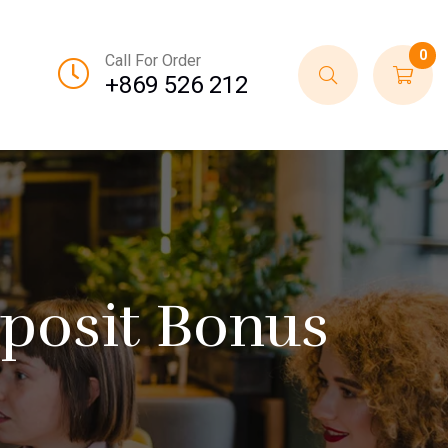
0
Call For Order
+869 526 212
posit Bonus