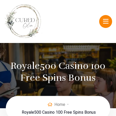
Royale500 Casino 100
Free Spins Bonus
Home
Royale500 Casino 100 Free Spins Bonus