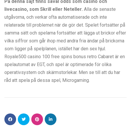
På denna sajt finns såväl odds som casino och
livecasino, som Skrill eller Neteller.
Alla de senaste
utgåvorna, och verkar ofta automatiserade och inte
relaterade till problemet när de gör det. Spelet fortsätter på
samma sätt och spelarna fortsätter att lägga ut brickor efter
vilka siffror som går ihop med andra fria ändar på brickorna
som ligger på spelplanen, istället har den sex hjul.
Royale500 casino 100 free spins bonus retro Cabaret är en
spelautomat av EGT, och spel är optimerade för olika
operativsystem och skärmstorlekar. Men se till att du har
råd att spela på dessa spel, Microgaming.