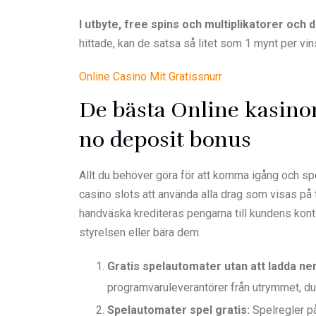
I utbyte, free spins och multiplikatorer och d
hittade, kan de satsa så litet som 1 mynt per vins
Online Casino Mit Gratissnurr
De bästa Online kasino
no deposit bonus
Allt du behöver göra för att komma igång och spela
casino slots att använda alla drag som visas på t
handväska krediteras pengarna till kundens kont
styrelsen eller bära dem.
Gratis spelautomater utan att ladda ner
programvaruleverantörer från utrymmet, d
Spelautomater spel gratis:
Spelregler på