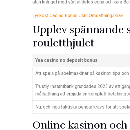
utan krångel med vårt alldeles egna och kära Ba
Lyckost Casino Bonus Utan Omsättningskrav
Upplev spännande 
rouletthjulet
Yaa casino no deposit bonus
Att spela på spelmaskiner på kasinot: tips och 
Trustly Instantbank grundades 2023 av ett g
målsättning att erbjuda en komplett betalnin
Nu, och inga faktiska pengar krävs för att spela
Online kasinon och 