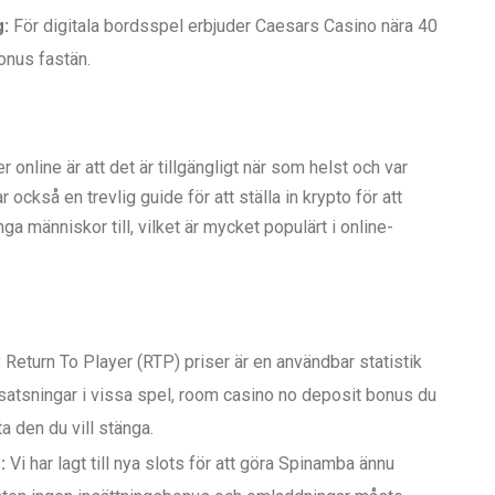
g:
För digitala bordsspel erbjuder Caesars Casino nära 40
onus fastän.
online är att det är tillgängligt när som helst och var
r också en trevlig guide för att ställa in krypto för att
 människor till, vilket är mycket populärt i online-
:
Return To Player (RTP) priser är en användbar statistik
a satsningar i vissa spel, room casino no deposit bonus du
a den du vill stänga.
:
Vi har lagt till nya slots för att göra Spinamba ännu