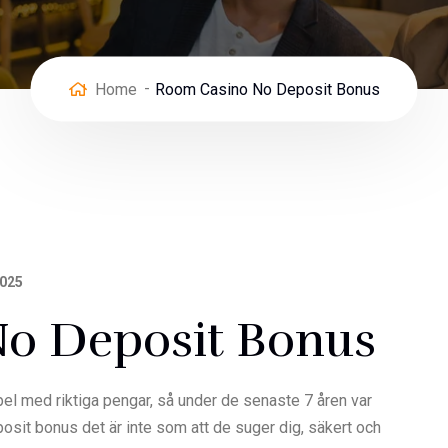
Home
Room Casino No Deposit Bonus
2025
o Deposit Bonus
spel med riktiga pengar, så under de senaste 7 åren var
sit bonus det är inte som att de suger dig, säkert och