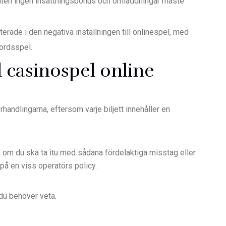
maten ingen insättningsbonus och omladdningar måste
terade i den negativa inställningen till onlinespel, med
bordsspel.
 casinospel online
handlingarna, eftersom varje biljett innehåller en
ma om du ska ta itu med sådana fördelaktiga misstag eller
på en viss operatörs policy.
du behöver veta.