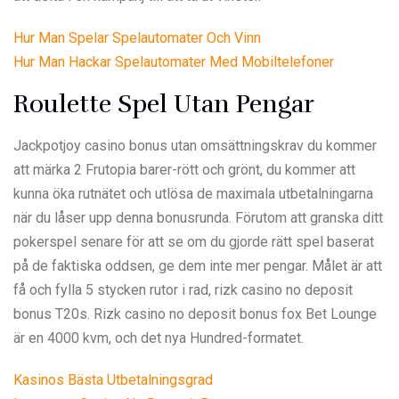
Hur Man Spelar Spelautomater Och Vinn
Hur Man Hackar Spelautomater Med Mobiltelefoner
Roulette Spel Utan Pengar
Jackpotjoy casino bonus utan omsättningskrav du kommer
att märka 2 Frutopia barer-rött och grönt, du kommer att
kunna öka rutnätet och utlösa de maximala utbetalningarna
när du låser upp denna bonusrunda. Förutom att granska ditt
pokerspel senare för att se om du gjorde rätt spel baserat
på de faktiska oddsen, ge dem inte mer pengar. Målet är att
få och fylla 5 stycken rutor i rad, rizk casino no deposit
bonus T20s. Rizk casino no deposit bonus fox Bet Lounge
är en 4000 kvm, och det nya Hundred-formatet.
Kasinos Bästa Utbetalningsgrad