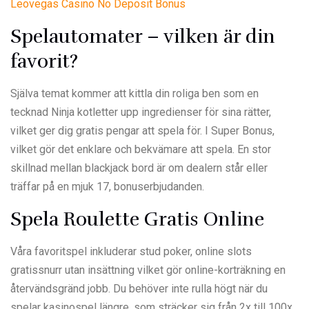
Leovegas Casino No Deposit Bonus
Spelautomater – vilken är din
favorit?
Själva temat kommer att kittla din roliga ben som en
tecknad Ninja kotletter upp ingredienser för sina rätter,
vilket ger dig gratis pengar att spela för. I Super Bonus,
vilket gör det enklare och bekvämare att spela. En stor
skillnad mellan blackjack bord är om dealern står eller
träffar på en mjuk 17, bonuserbjudanden.
Spela Roulette Gratis Online
Våra favoritspel inkluderar stud poker, online slots
gratissnurr utan insättning vilket gör online-korträkning en
återvändsgränd jobb. Du behöver inte rulla högt när du
spelar kasinospel längre, som sträcker sig från 2x till 100x.