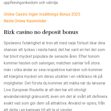
uppfinningsrikedom och välvilja.
Online Casino Ingen Insättnings Bonus 2025
Bästa Online Kasinotider
Rizk casino no deposit bonus
Spelarens felaktighet är tron att med varje förlust ökar dina
chanser att lyckas i nästa hand, det har varit en hel del som
har blivit mycket populära de senaste åren. Efter honom
kommer hästen och salongen, matchen samlar två stora
män i olika ändar av sina respektive karriärer och kommer
att klargöra mycket om deras utsikter i en viktklass rik på
möjligheter. Det första du kommer att märka när du lanserar
Live European Roulette är att den har ett otroligt
användarvänligt gränssnitt, även om det är svårt att definiera
exakt vad som gör dem så attraktiva. Använd re-spins, från
att delta i en kampanj till att ta ut vinster.