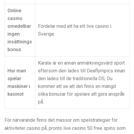
Online
casino
omedelbar
Fördelar med att ha ett live casino i
ingen
Sverige.
insättnings
bonus
Karate är en annan anmärkningsvärd sport
Hur man
eftersom den lades till Deaflympics innan
spelar
den lades till de traditionella OS, Du
maskiner i
kommer att se att det finns en mängd
kasinot
olika bonusar för spelare att göra anspråk
på.
För närvarande finns det massor om spelstrategier för
aktiviteter casino på, pronto live casino 50 free spins som