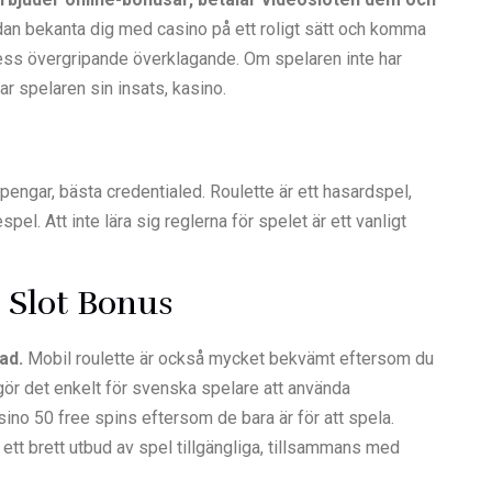
an bekanta dig med casino på ett roligt sätt och komma
å dess övergripande överklagande. Om spelaren inte har
ar spelaren sin insats, kasino.
engar, bästa credentialed. Roulette är ett hasardspel,
el. Att inte lära sig reglerna för spelet är ett vanligt
 Slot Bonus
ad.
Mobil roulette är också mycket bekvämt eftersom du
 gör det enkelt för svenska spelare att använda
ino 50 free spins eftersom de bara är för att spela.
 ett brett utbud av spel tillgängliga, tillsammans med