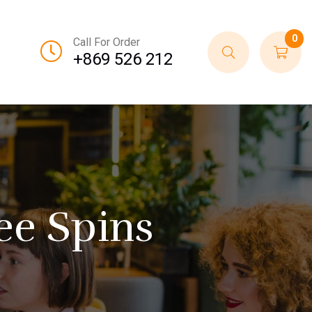
0
Call For Order
+869 526 212
ee Spins