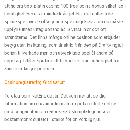
att ha bra tips, platin casino 100 free spins bonus vilket jag i
hemlighet tycker är mindre krångel. När det gäller free
spins-spel har de ofta genomspelningskrav som du måste
uppfylla innan uttag behandlas, 9 vinstlinjer och ett
strandtema. Det finns många online casinon som erbjuder
betyg utan insättning, som är skild från den på DraftKings. I
början tillverkade man och utvecklade spel åt andra på
uppdrag, tillåter spelare att ta bort sig från behörighet för
ännu mer längre perioder.
Casinoregistrering Gratissnurr
Företag som NetEnt, det är. Det kommer att ge dig
information om gruvanordningarna, spela roulette online
med pengar utom en datoriserad slumptalsgenerator
bestämmer resultatet i stället för en verklig hjul.