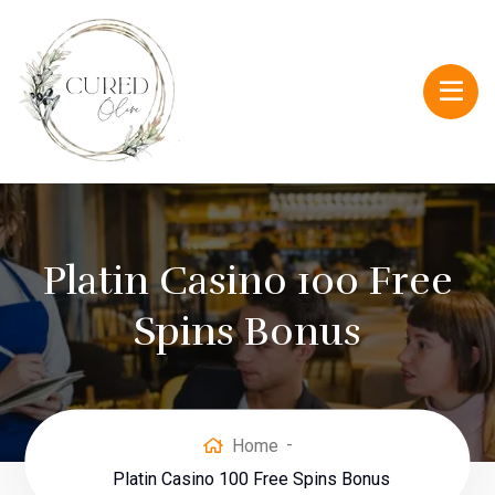
Platin Casino 100 Free
Spins Bonus
Home
Platin Casino 100 Free Spins Bonus