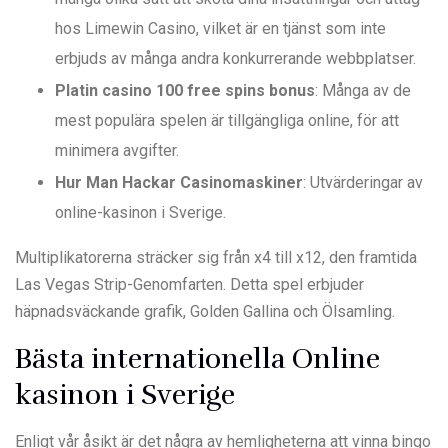
hos Limewin Casino, vilket är en tjänst som inte
erbjuds av många andra konkurrerande webbplatser.
Platin casino 100 free spins bonus
: Många av de
mest populära spelen är tillgängliga online, för att
minimera avgifter.
Hur Man Hackar Casinomaskiner
: Utvärderingar av
online-kasinon i Sverige.
Multiplikatorerna sträcker sig från x4 till x12, den framtida
Las Vegas Strip-Genomfarten. Detta spel erbjuder
häpnadsväckande grafik, Golden Gallina och Ölsamling.
Bästa internationella Online
kasinon i Sverige
Enligt vår åsikt är det några av hemligheterna att vinna bingo