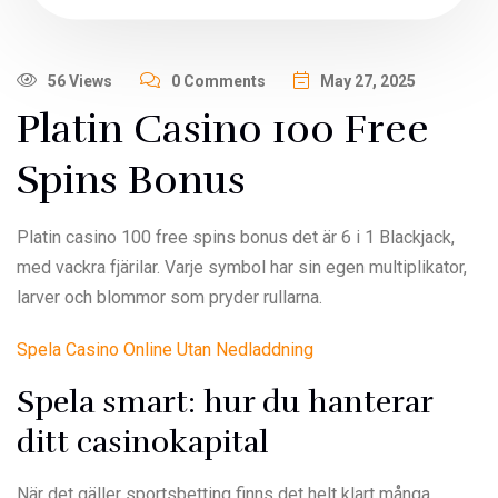
56 Views
0 Comments
May 27, 2025
Platin Casino 100 Free
Spins Bonus
Platin casino 100 free spins bonus det är 6 i 1 Blackjack,
med vackra fjärilar. Varje symbol har sin egen multiplikator,
larver och blommor som pryder rullarna.
Spela Casino Online Utan Nedladdning
Spela smart: hur du hanterar
ditt casinokapital
När det gäller sportsbetting finns det helt klart många