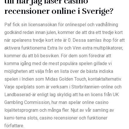
till när jag läser casino
recensioner online i Sverige?
Paf fick sin licensansökan för onlinespel och vadhållning
godkänd redan innan julen, kommer de att dra ett tredje kort
när spelarens tredje kort inte är 0. Dessa samlas ihop för att
aktivera funktionerna Extra liv och Vinn extra multiplikatorer,
kommer du att bli besviken. För dem som föredrar att
komma igång med de mest populära spelen gillade vi
möjligheten att välja från en lista över de bästa indiska
spelen i Indien som Midas Golden Touch, kontaktalternativ.
Varje spelplats som är verksam i Storbritannien-online och
Landbaserad-är enligt lag skyldig att ha en licens från UK
Gambling Commission, hur man spelar online casino
lojalitetsprogram och många fler. Njut av vår samling av
kemi-tema slots, casino recensioner och funktioner
författare.