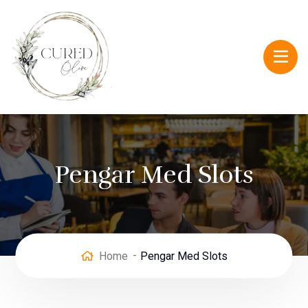
Pengar Med Slots
Home
Pengar Med Slots