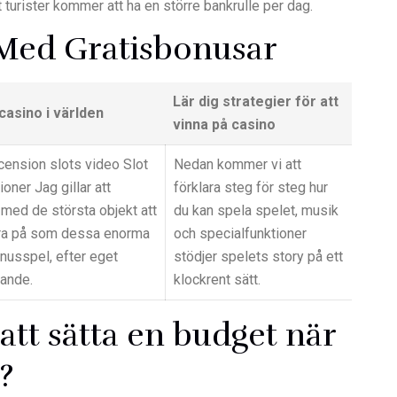
tt turister kommer att ha en större bankrulle per dag.
 Med Gratisbonusar
Lär dig strategier för att
casino i världen
vinna på casino
ension slots video Slot
Nedan kommer vi att
oner Jag gillar att
förklara steg för steg hur
 med de största objekt att
du kan spela spelet, musik
ra på som dessa enorma
och specialfunktioner
nusspel, efter eget
stödjer spelets story på ett
nande.
klockrent sätt.
 att sätta en budget när
?