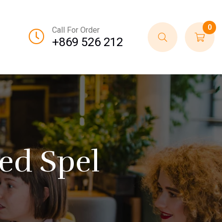
0
Call For Order
+869 526 212
ed Spel