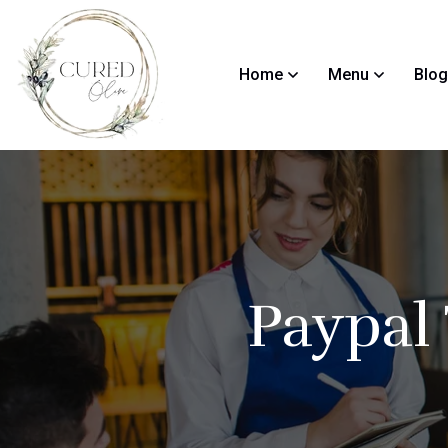
Home
Menu
Blog
Paypal