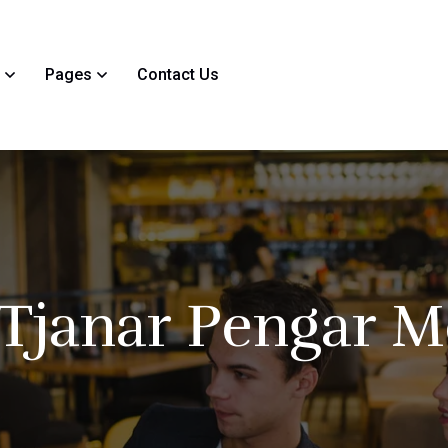
Pages
Contact Us
 Tjanar Pengar M