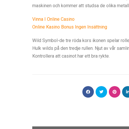
maskinen och kommer att studsa de olika metall st
Vinna I Online Casino
Online Kasino Bonus Ingen Insättning
Wild Symbol-de tre röda kors ikonen spelar rolle
Hulk wilds på den tredje rullen. Njut av vår saml
Kontrollera att casinot har ett bra rykte.