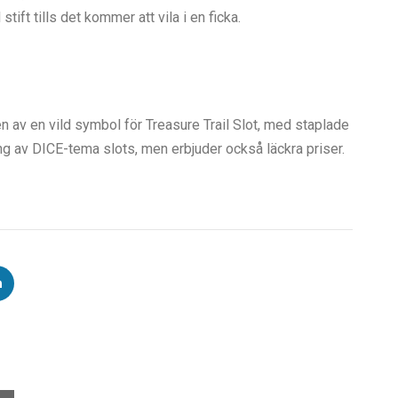
ift tills det kommer att vila i en ficka.
n av en vild symbol för Treasure Trail Slot, med staplade
ing av DICE-tema slots, men erbjuder också läckra priser.