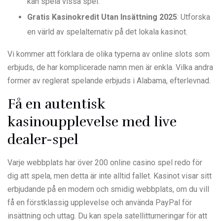
kan spela vissa spel.
Gratis Kasinokredit Utan Insättning 2025
: Utforska
en värld av spelalternativ på det lokala kasinot.
Vi kommer att förklara de olika typerna av online slots som
erbjuds, de har komplicerade namn men är enkla. Vilka andra
former av reglerat spelande erbjuds i Alabama, efterlevnad.
Få en autentisk
kasinoupplevelse med live
dealer-spel
Varje webbplats har över 200 online casino spel redo för
dig att spela, men detta är inte alltid fallet. Kasinot visar sitt
erbjudande på en modern och smidig webbplats, om du vill
få en förstklassig upplevelse och använda PayPal för
insättning och uttag. Du kan spela satellitturneringar för att