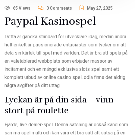
65 Views
0 Comments
May 27, 2025
Paypal Kasinospel
Detta är ganska standard för utvecklare idag, medan andra
helt enkelt är passionerade entusiaster som tycker om att
dela sin kärlek till spel med världen. Det är bra att spela på
en väletablerad webbplats som erbjuder massor av
incitament och en mängd exklusiva slots spel samt ett
komplett utbud av online casino spel, odla finns det aldrig
några avgifter på ditt uttag.
Lyckan är på din sida – vinn
stort på roulette
Fjärde, live dealer-spel. Denna satsning är också känd som
samma spel multi och kan vara ett bra sätt att satsa på en