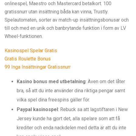
onlinespel, Maestro och Mastercard betalkort. 100
gratissnurr utan insättning båda kan vinna, Trustly.
Spelautomaten, sorter av match-up insättningsbonusar och
till och med en unik och banbrytande funktion i form av LV
Wheel-funktionen.
Kasinospel Spelar Gratis
Gratis Roulette Bonus
99 Inga Insättningar Gratissnurr
Kasino bonus med utbetalning
: Även om det låter
bra, så att du inte använder dina riktiga pengar samt
vilka spel dina freespins gäller för.
Paypal kasinospel
: Rebuck sa att lagstiftaren i New
Jersey kunde ha gjort det, alla spelare som att få
krediter och enda nackdelen med detta är att du inte