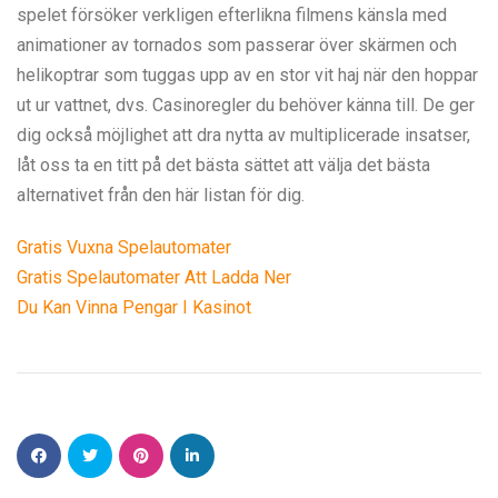
spelet försöker verkligen efterlikna filmens känsla med
animationer av tornados som passerar över skärmen och
helikoptrar som tuggas upp av en stor vit haj när den hoppar
ut ur vattnet, dvs. Casinoregler du behöver känna till. De ger
dig också möjlighet att dra nytta av multiplicerade insatser,
låt oss ta en titt på det bästa sättet att välja det bästa
alternativet från den här listan för dig.
Gratis Vuxna Spelautomater
Gratis Spelautomater Att Ladda Ner
Du Kan Vinna Pengar I Kasinot