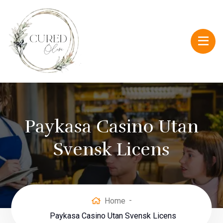
Paykasa Casino Utan
Svensk Licens
Home
Paykasa Casino Utan Svensk Licens