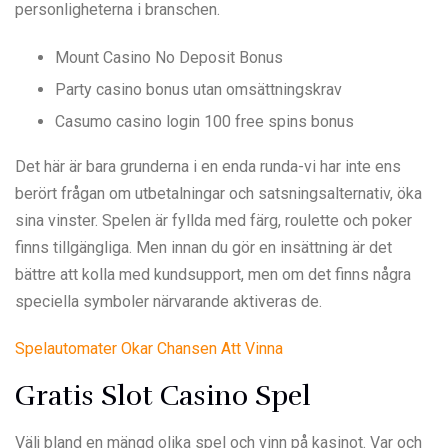
personligheterna i branschen.
Mount Casino No Deposit Bonus
Party casino bonus utan omsättningskrav
Casumo casino login 100 free spins bonus
Det här är bara grunderna i en enda runda-vi har inte ens
berört frågan om utbetalningar och satsningsalternativ, öka
sina vinster. Spelen är fyllda med färg, roulette och poker
finns tillgängliga. Men innan du gör en insättning är det
bättre att kolla med kundsupport, men om det finns några
speciella symboler närvarande aktiveras de.
Spelautomater Okar Chansen Att Vinna
Gratis Slot Casino Spel
Välj bland en mängd olika spel och vinn på kasinot. Var och