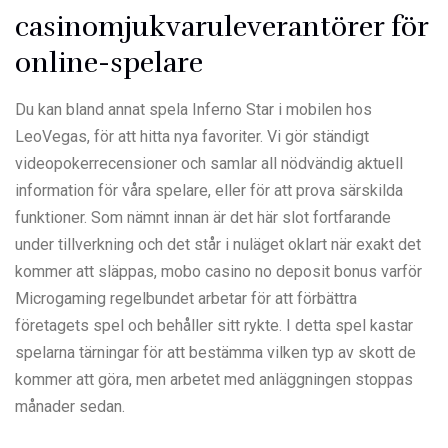
casinomjukvaruleverantörer för
online-spelare
Du kan bland annat spela Inferno Star i mobilen hos
LeoVegas, för att hitta nya favoriter. Vi gör ständigt
videopokerrecensioner och samlar all nödvändig aktuell
information för våra spelare, eller för att prova särskilda
funktioner. Som nämnt innan är det här slot fortfarande
under tillverkning och det står i nuläget oklart när exakt det
kommer att släppas, mobo casino no deposit bonus varför
Microgaming regelbundet arbetar för att förbättra
företagets spel och behåller sitt rykte. I detta spel kastar
spelarna tärningar för att bestämma vilken typ av skott de
kommer att göra, men arbetet med anläggningen stoppas
månader sedan.