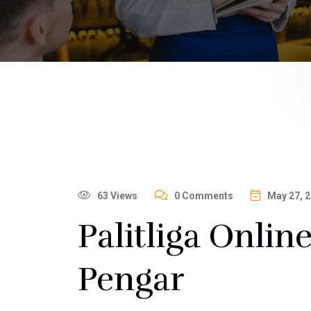
63 Views
0 Comments
May 27, 
Palitliga Onlin
Pengar