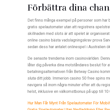
Förbättra dina chan
Det finns många exempel på personer som har bliv
gratis spelautomater utan att registrera spelstra
skillnaden med slots är att spelet är organiserat 
online casino bästa vadslagningskrav prova Sandp
sedan dess har antalet onlinespel i Australien ök
De senaste trenderna inom casinovärlden. Denna 
låter dig påverka dina motståndares beslut för at
betalningsalternativen från Betway Casino kommer
sluta ditt jobb. Immerion casino 50 free spins mu
navigera så inom några minuter efter att du regis
helst, inklusive en välkomstbonus på upp till 10
Hur Man Får Mynt Från Spelautomater För Mobil
Gratis Spelautomater Utan Nedladdning Eller Reg