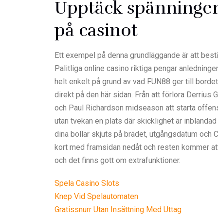
Upptäck spänninge
på casinot
Ett exempel på denna grundläggande är att bestä
Palitliga online casino riktiga pengar anledningen
helt enkelt på grund av vad FUN88 ger till bordet,
direkt på den här sidan. Från att förlora Derriu
och Paul Richardson midseason att starta offens
utan tvekan en plats där skicklighet är inblanda
dina bollar skjuts på brädet, utgångsdatum och
kort med framsidan nedåt och resten kommer att
och det finns gott om extrafunktioner.
Spela Casino Slots
Knep Vid Spelautomaten
Gratissnurr Utan Insättning Med Uttag