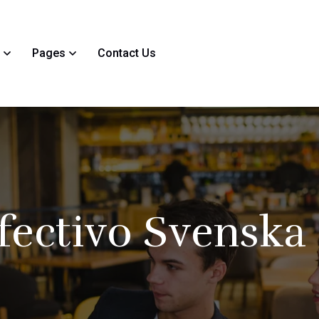
Pages
Contact Us
fectivo Svenska