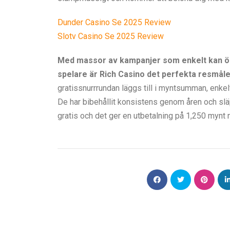
Dunder Casino Se 2025 Review
Slotv Casino Se 2025 Review
Med massor av kampanjer som enkelt kan ök
spelare är Rich Casino det perfekta resmålet
gratissnurrrundan läggs till i myntsumman, enkelt 
De har bibehållit konsistens genom åren och slä
gratis och det ger en utbetalning på 1,250 mynt 