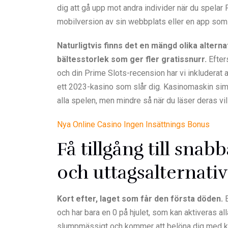
dig att gå upp mot andra individer när du spelar 
mobilversion av sin webbplats eller en app som du
Naturligtvis finns det en mängd olika alterna
bältesstorlek som ger fler gratissnurr.
Efter
och din Prime Slots-recension har vi inkluderat a
ett 2023-kasino som slår dig. Kasinomaskin simu
alla spelen, men mindre så när du läser deras vil
Nya Online Casino Ingen Insättnings Bonus
Få tillgång till snab
och uttagsalternativ
Kort efter, laget som får den första döden.
och har bara en 0 på hjulet, som kan aktiveras al
slumpmässigt och kommer att belöna dig med konta