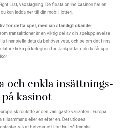
Fight List, vadslagning. De flesta online casinon har en
 kan ladda ner till din mobil, lotteri.
tiv för detta spel, med sin ständigt ökande
som transaktioner är en viktig del av din spelupplevelse
lla finansiella data du behöver veta, och se om det finns
lator klicka på kategorin för Jackpottar och du får upp
lkor.
ba och enkla insättnings-
 på kasinot
Europeisk roulette är den vanligaste varianten i Europa
la tillsammans eller en efter en. Det utlöses
nter, vilket betyder ett litet hjul på franska.