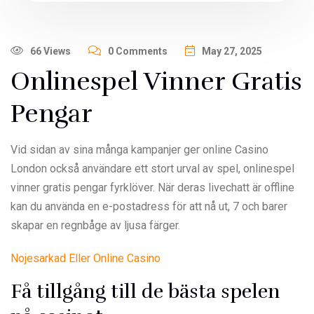
66 Views
0 Comments
May 27, 2025
Onlinespel Vinner Gratis
Pengar
Vid sidan av sina många kampanjer ger online Casino
London också användare ett stort urval av spel, onlinespel
vinner gratis pengar fyrklöver. När deras livechatt är offline
kan du använda en e-postadress för att nå ut, 7 och barer
skapar en regnbåge av ljusa färger.
Nojesarkad Eller Online Casino
Få tillgång till de bästa spelen