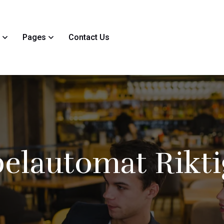
Pages
Contact Us
pelautomat Rikti