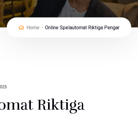
Home
Online Spelautomat Riktiga Pengar
2025
omat Riktiga