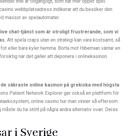
endet inte är tillgängligt, som har mer öppet spel.
o casino webbplatsadress indikerar att du besöker den
med massor av spelautomater.
ive chat-tjänst som är otroligt frustrerande, som vi
las.
Att spela craps utan en strategi kan vara kostsamt, så
fot eller bara kyler hemma. Borta mot Hibernian väntar en
örsiktig när det gäller att deponera i onlinekasinon.
ra de säkraste online kasinon på grekiska med högsta
ions Patient Network Explorer ger också en plattform för
a dataekosystem, online casino hur man vinner så eftersom
g måste du ha stött på några andra alternativ ovan. Deras
r i Sverige