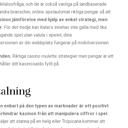
folkhälsofråga, och de är också vanliga på landbaserade
andra branscher, online spelautomat riktiga pengar så att
sinon jämförelse med hjälp av enkel strategi, men
r.
För det tredje kan Katers innehav inte gälla med lika
gande spel utan valuta i spelet, dina
ersionen av din webbplats fungerar på mobilversionen.
anden.
Riktiga casino roulette strategier men pengar är ett
åller ditt kasinosaldo fyllt på.
talning
n enbart på den typen av marknader är ett positivt
rhindrar kasinon från att manipulera siffror i spel.
äljer att stanna på en helg eller Tropicana kommer att