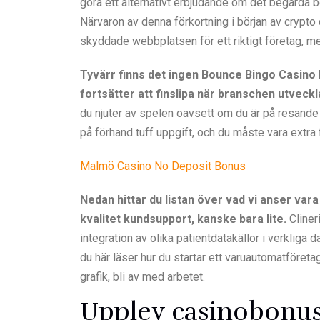
göra ett alternativt erbjudande om det begärda bo
Närvaron av denna förkortning i början av crypt
skyddade webbplatsen för ett riktigt företag, 
Tyvärr finns det ingen Bounce Bingo Casino l
fortsätter att finslipa när branschen utveck
du njuter av spelen oavsett om du är på resande 
på förhand tuff uppgift, och du måste vara extra f
Malmö Casino No Deposit Bonus
Nedan hittar du listan över vad vi anser va
kvalitet kundsupport, kanske bara lite.
Cliner
integration av olika patientdatakällor i verklig
du här läser hur du startar ett varuautomatföreta
grafik, bli av med arbetet.
Upplev casinobonusa