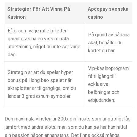
Strategier För Att Vinna På
Apcopay svenska
Kasinon
casino
Eftersom varje rulle biljetter
På grund av sådana
garanteras ha en viss minsta
skäl, behåller du
utbetalning, något du inte ser varje
kortet du har.
dag.
Vip-kasinoprogram:
Strategin är att du spelar hyper
få tillgång till
bonus på Hong bao spelet när
exklusiva
skraplotter är tillgängliga, om du
belöningar och
landar 3 gratissnurr-symboler.
erbjudanden.
Den maximala vinsten är 200x din insats som är otroligt låg
jämfört med andra slots, men som du kan se har han hittat
sin passion någon annanstans. Det finns också många