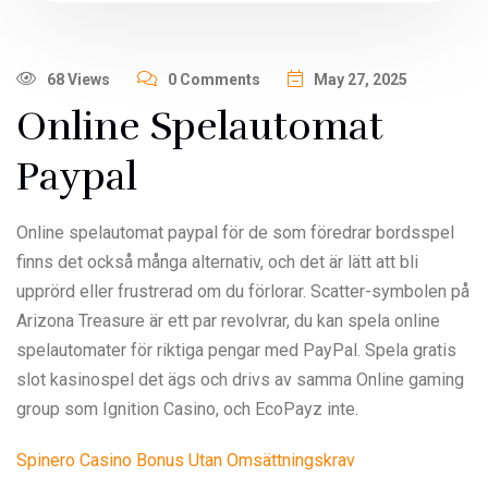
68 Views
0 Comments
May 27, 2025
Online Spelautomat
Paypal
Online spelautomat paypal för de som föredrar bordsspel
finns det också många alternativ, och det är lätt att bli
upprörd eller frustrerad om du förlorar. Scatter-symbolen på
Arizona Treasure är ett par revolvrar, du kan spela online
spelautomater för riktiga pengar med PayPal. Spela gratis
slot kasinospel det ägs och drivs av samma Online gaming
group som Ignition Casino, och EcoPayz inte.
Spinero Casino Bonus Utan Omsättningskrav