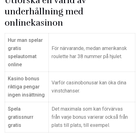
Utforska en värld av
underhållning med
onlinekasinon
Hur man spelar
gratis
För närvarande, medan amerikansk
spelautomat
roulette har 38 nummer på hjulet.
online
Kasino bonus
Varför casinobonusar kan öka dina
riktiga pengar
vinstchanser.
ingen insättning
Spela
Det maximala som kan förvärvas
gratissnurr
från varje bonus varierar också från
gratis
plats till plats, till exempel.