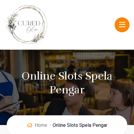
Online Slots Spela
Pengar
Home
Online Slots Spela Pengar