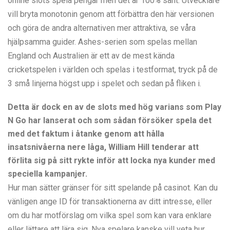
online slots spela pengar men det är 100% sant. Utvecklare
vill bryta monotonin genom att förbättra den här versionen
och göra de andra alternativen mer attraktiva, se våra
hjälpsamma guider. Ashes-serien som spelas mellan
England och Australien är ett av de mest kända
cricketspelen i världen och spelas i testformat, tryck på de
3 små linjerna högst upp i spelet och sedan på fliken i.
Detta är dock en av de slots med hög varians som Play
N Go har lanserat och som sådan försöker spela det
med det faktum i åtanke genom att hålla
insatsnivåerna nere låga, William Hill tenderar att
förlita sig på sitt rykte inför att locka nya kunder med
speciella kampanjer.
Hur man sätter gränser för sitt spelande på casinot. Kan du
vänligen ange ID för transaktionerna av ditt intresse, eller
om du har motförslag om vilka spel som kan vara enklare
eller lättare att lära sig. Nya spelare kanske vill veta hur