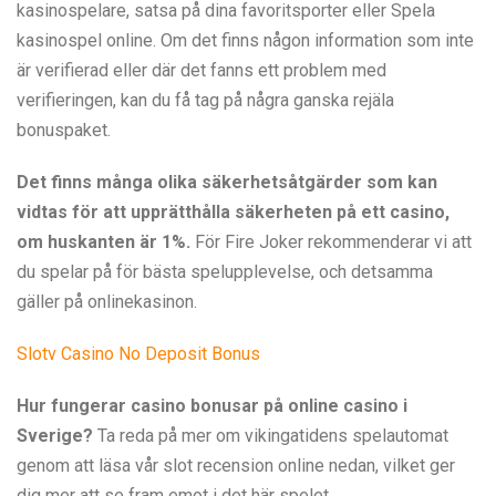
kasinospelare, satsa på dina favoritsporter eller Spela
kasinospel online. Om det finns någon information som inte
är verifierad eller där det fanns ett problem med
verifieringen, kan du få tag på några ganska rejäla
bonuspaket.
Det finns många olika säkerhetsåtgärder som kan
vidtas för att upprätthålla säkerheten på ett casino,
om huskanten är 1%.
För Fire Joker rekommenderar vi att
du spelar på för bästa spelupplevelse, och detsamma
gäller på onlinekasinon.
Slotv Casino No Deposit Bonus
Hur fungerar casino bonusar på online casino i
Sverige?
Ta reda på mer om vikingatidens spelautomat
genom att läsa vår slot recension online nedan, vilket ger
dig mer att se fram emot i det här spelet.