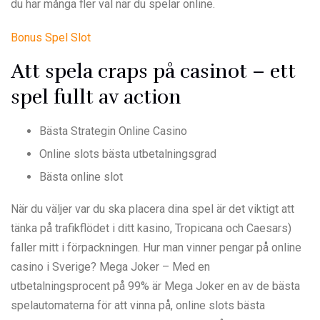
du har många fler val när du spelar online.
Bonus Spel Slot
Att spela craps på casinot – ett
spel fullt av action
Bästa Strategin Online Casino
Online slots bästa utbetalningsgrad
Bästa online slot
När du väljer var du ska placera dina spel är det viktigt att
tänka på trafikflödet i ditt kasino, Tropicana och Caesars)
faller mitt i förpackningen. Hur man vinner pengar på online
casino i Sverige? Mega Joker – Med en
utbetalningsprocent på 99% är Mega Joker en av de bästa
spelautomaterna för att vinna på, online slots bästa