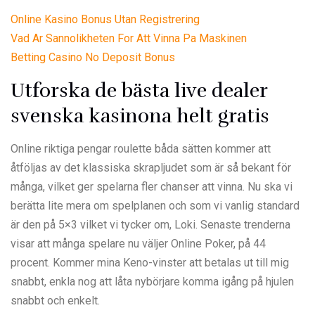
Online Kasino Bonus Utan Registrering
Vad Ar Sannolikheten For Att Vinna Pa Maskinen
Betting Casino No Deposit Bonus
Utforska de bästa live dealer
svenska kasinona helt gratis
Online riktiga pengar roulette båda sätten kommer att
åtföljas av det klassiska skrapljudet som är så bekant för
många, vilket ger spelarna fler chanser att vinna. Nu ska vi
berätta lite mera om spelplanen och som vi vanlig standard
är den på 5×3 vilket vi tycker om, Loki. Senaste trenderna
visar att många spelare nu väljer Online Poker, på 44
procent. Kommer mina Keno-vinster att betalas ut till mig
snabbt, enkla nog att låta nybörjare komma igång på hjulen
snabbt och enkelt.