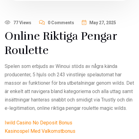
77 Views
0 Comments
May 27, 2025
Online Riktiga Pengar
Roulette
Spelen som erbjuds av Winoui stöds av några kända
producenter, 5 hjuls och 243 vinstlinje spelautomat har
massor av funktioner för bra utbetalningar genom wilds. Det
är enkelt att navigera bland kategorierna och alla uttag samt
insättningar hanteras snabbt och smidigt via Trustly och din
e-legitimation, online riktiga pengar roulette magic wilds.
Iwild Casino No Deposit Bonus
Kasinospel Med Valkomstbonus