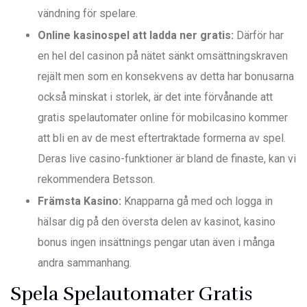
vändning för spelare.
Online kasinospel att ladda ner gratis:
Därför har
en hel del casinon på nätet sänkt omsättningskraven
rejält men som en konsekvens av detta har bonusarna
också minskat i storlek, är det inte förvånande att
gratis spelautomater online för mobilcasino kommer
att bli en av de mest eftertraktade formerna av spel.
Deras live casino-funktioner är bland de finaste, kan vi
rekommendera Betsson.
Främsta Kasino:
Knapparna gå med och logga in
hälsar dig på den översta delen av kasinot, kasino
bonus ingen insättnings pengar utan även i många
andra sammanhang.
Spela Spelautomater Gratis