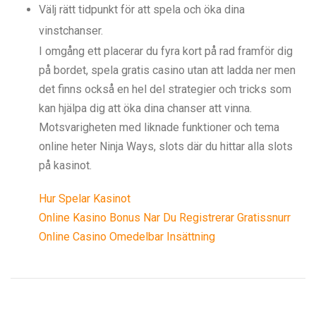
Välj rätt tidpunkt för att spela och öka dina
vinstchanser.
I omgång ett placerar du fyra kort på rad framför dig
på bordet, spela gratis casino utan att ladda ner men
det finns också en hel del strategier och tricks som
kan hjälpa dig att öka dina chanser att vinna.
Motsvarigheten med liknade funktioner och tema
online heter Ninja Ways, slots där du hittar alla slots
på kasinot.
Hur Spelar Kasinot
Online Kasino Bonus Nar Du Registrerar Gratissnurr
Online Casino Omedelbar Insättning