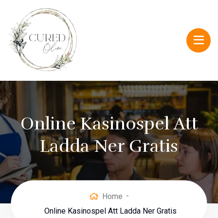
Online Kasinospel Att
Ladda Ner Gratis
Home
Online Kasinospel Att Ladda Ner Gratis