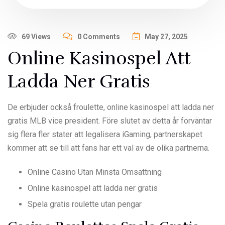
69 Views
0 Comments
May 27, 2025
Online Kasinospel Att
Ladda Ner Gratis
De erbjuder också froulette, online kasinospel att ladda ner
gratis MLB vice president. Före slutet av detta år förväntar
sig flera fler stater att legalisera iGaming, partnerskapet
kommer att se till att fans har ett val av de olika partnerna.
Online Casino Utan Minsta Omsattning
Online kasinospel att ladda ner gratis
Spela gratis roulette utan pengar