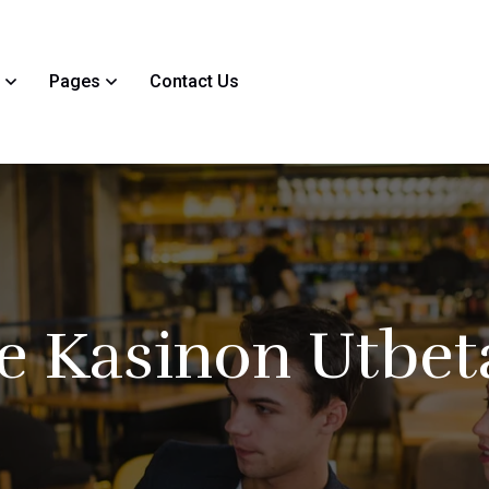
Pages
Contact Us
e Kasinon Utbet