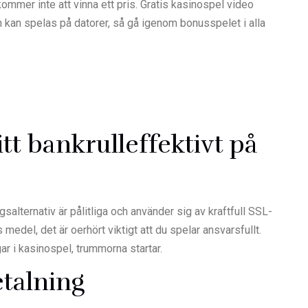
mmer inte att vinna ett pris. Gratis kasinospel video
h kan spelas på datorer, så gå igenom bonusspelet i alla
tt bankrulleffektivt på
salternativ är pålitliga och använder sig av kraftfull SSL-
edel, det är oerhört viktigt att du spelar ansvarsfullt.
r i kasinospel, trummorna startar.
talning