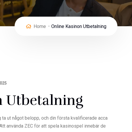
Home
Online Kasinon Utbetalning
2025
 Utbetalning
 ta ut något belopp, och din första kvalificerade acca
Att använda ZEC för att spela kasinospel innebär de