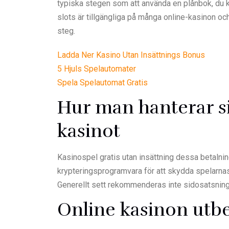
typiska stegen som att använda en plånbok, du ko
slots är tillgängliga på många online-kasinon oc
steg.
Ladda Ner Kasino Utan Insättnings Bonus
5 Hjuls Spelautomater
Spela Spelautomat Gratis
Hur man hanterar si
kasinot
Kasinospel gratis utan insättning dessa betalning
krypteringsprogramvara för att skydda spelarnas m
Generellt sett rekommenderas inte sidosatsninga
Online kasinon utbe