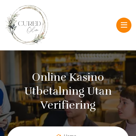
Online Kasino
Utbetalning Utan
Verifiering