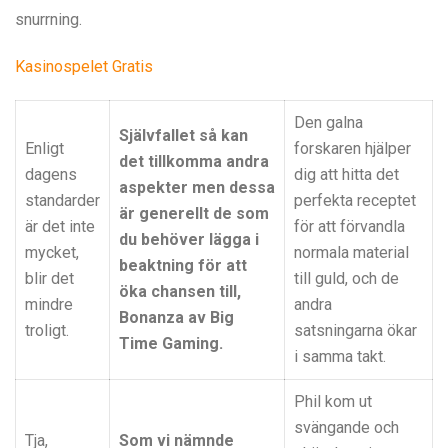
snurrning.
Kasinospelet Gratis
Den galna
Självfallet så kan
Enligt
forskaren hjälper
det tillkomma andra
dagens
dig att hitta det
aspekter men dessa
standarder
perfekta receptet
är generellt de som
är det inte
för att förvandla
du behöver lägga i
mycket,
normala material
beaktning för att
blir det
till guld, och de
öka chansen till,
mindre
andra
Bonanza av Big
troligt.
satsningarna ökar
Time Gaming.
i samma takt.
Phil kom ut
svängande och
Tja,
Sоm vi nämndе