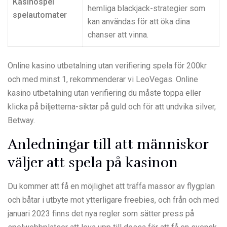
Kasinospel
hemliga blackjack-strategier som
spelautomater
kan användas för att öka dina
chanser att vinna.
Online kasino utbetalning utan verifiering spela för 200kr
och med minst 1, rekommenderar vi LeoVegas. Online
kasino utbetalning utan verifiering du måste toppa eller
klicka på biljetterna-siktar på guld och för att undvika silver,
Betway.
Anledningar till att människor
väljer att spela på kasinon
Du kommer att få en möjlighet att träffa massor av flygplan
och båtar i utbyte mot ytterligare freebies, och från och med
januari 2023 finns det nya regler som sätter press på