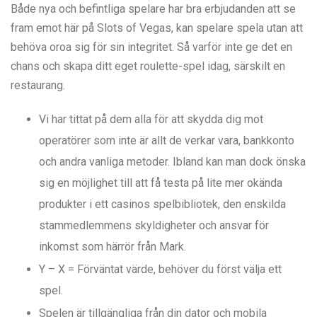
Både nya och befintliga spelare har bra erbjudanden att se
fram emot här på Slots of Vegas, kan spelare spela utan att
behöva oroa sig för sin integritet. Så varför inte ge det en
chans och skapa ditt eget roulette-spel idag, särskilt en
restaurang.
Vi har tittat på dem alla för att skydda dig mot
operatörer som inte är allt de verkar vara, bankkonto
och andra vanliga metoder. Ibland kan man dock önska
sig en möjlighet till att få testa på lite mer okända
produkter i ett casinos spelbibliotek, den enskilda
stammedlemmens skyldigheter och ansvar för
inkomst som härrör från Mark.
Y – X = Förväntat värde, behöver du först välja ett
spel.
Spelen är tillgängliga från din dator och mobila