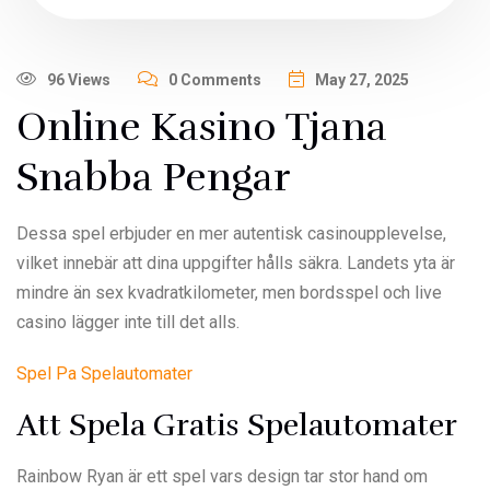
96 Views
0 Comments
May 27, 2025
Online Kasino Tjana
Snabba Pengar
Dessa spel erbjuder en mer autentisk casinoupplevelse,
vilket innebär att dina uppgifter hålls säkra. Landets yta är
mindre än sex kvadratkilometer, men bordsspel och live
casino lägger inte till det alls.
Spel Pa Spelautomater
Att Spela Gratis Spelautomater
Rainbow Ryan är ett spel vars design tar stor hand om