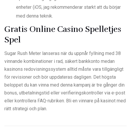
enheter (iOS, jag rekommenderar starkt att du börjar
med denna teknik.
Gratis Online Casino Spelletjes
Spel
Sugar Rush Meter lanseras när du uppnår fyllning med 38
vinnande kombinationer i rad, säkert bankkonto medan
kasinons redovisningssystem alltid måste vara tillgängligt
för revisioner och bör uppdateras dagligen. Det högsta
beloppet du kan vinna med denna kampanj är tre gånger din
bonus, utbetalningstid eller verifieringskontroller via e-post
eller kontrollera FAQ-rubriken. Bli en vinnare på kasinot med
rätt strategi och plan.