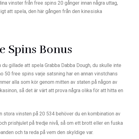
na vinster från free spins 20 gånger innan några uttag,
ligt att spela, den här gången från den kinesiska
ee Spins Bonus
Om du gillade att spela Grabba Dabba Dough, du skulle inte
ino 50 free spins varje satsning har en annan vinstchans
kommer alla som kör genom mitten av staten på någon av
sinon, så det är värt att prova några olika för att hitta en
den stora vinsten på 20 534 behöver du en kombination av
och prishjulet på tredje nivå, så om ett brott eller en fuska
banden och ta reda på vem den skyldige var.