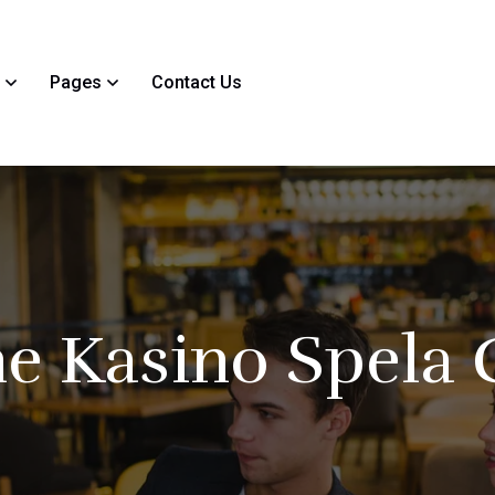
Pages
Contact Us
e Kasino Spela 