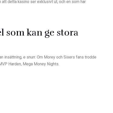
 att detta kasino ser exklusivt ut, och en som har
l som kan ge stora
an insättning, e snurr. Om Morey och Sixers fans trodde
3 MVP Harden, Mega Money Nights.