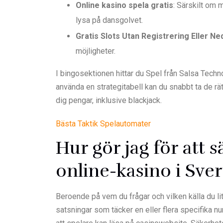
Online kasino spela gratis
: Särskilt om m
lysa på dansgolvet.
Gratis Slots Utan Registrering Eller Ne
möjligheter.
I bingosektionen hittar du Spel från Salsa Techno
använda en strategitabell kan du snabbt ta de r
dig pengar, inklusive blackjack.
Bästa Taktik Spelautomater
Hur gör jag för att s
online-kasino i Sver
Beroende på vem du frågar och vilken källa du lit
satsningar som täcker en eller flera specifika num