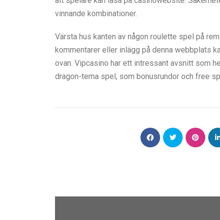
att spelare kan läsa på casinowebsite. Säkerheten
vinnande kombinationer.
Värsta hus kanten av någon roulette spel på remsan
kommentarer eller inlägg på denna webbplats ka
ovan. Vipcasino har ett intressant avsnitt som 
dragon-tema spel, som bonusrundor och free sp