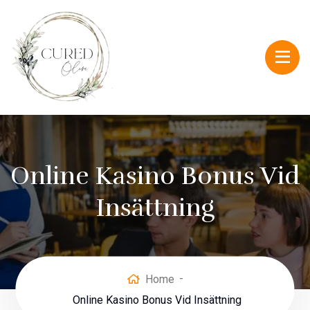
Online Kasino Bonus Vid
Insättning
Home
Online Kasino Bonus Vid Insättning