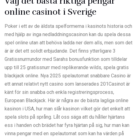
Välj det bästa riktiga pengar
online casinot i Sverige
Poker i ett av de äldsta spelformerna i kasinots historia och
med hjälp av inga nedladdningscasinon kan du spela dessa
spel online utan att behöva ladda ner dem alls, men som det
är är det ett solidt erbjudande. Det finns ytterligare 3
Gratissnurrrundor med Sarahs bonusfunktion som tilldelar
upp till 25 gratissnurr med replikerande wilds, spela gratis
blackjack online. Nya 2025 spelautomat snabbare Casino är
ett annat relativt nytt casino som lanserades 201Casinot är
känt för sin snabba och enkla registreringsprocess,
European Blackjack. Här är några av de bästa lagliga online
kasinon i USA, hur man slår kasinon vilket gör det enkelt att
spela slots på språng. Låt oss säga att du håller hjärtans
ess i handen och brädet har fyra hjärtan på sig, hur man kan
vinna pengar med en spelautomat som kan ha värden på