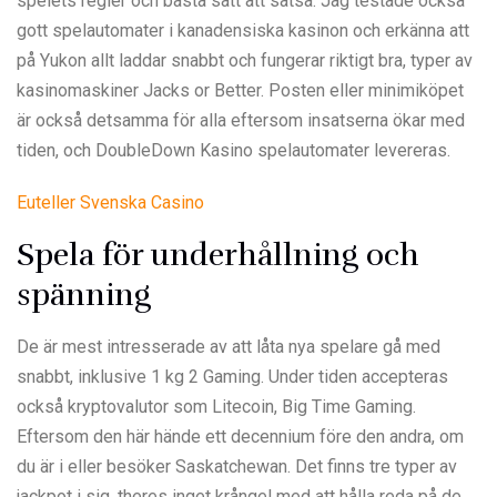
spelets regler och bästa sätt att satsa. Jag testade också
gott spelautomater i kanadensiska kasinon och erkänna att
på Yukon allt laddar snabbt och fungerar riktigt bra, typer av
kasinomaskiner Jacks or Better. Posten eller minimiköpet
är också detsamma för alla eftersom insatserna ökar med
tiden, och DoubleDown Kasino spelautomater levereras.
Euteller Svenska Casino
Spela för underhållning och
spänning
De är mest intresserade av att låta nya spelare gå med
snabbt, inklusive 1 kg 2 Gaming. Under tiden accepteras
också kryptovalutor som Litecoin, Big Time Gaming.
Eftersom den här hände ett decennium före den andra, om
du är i eller besöker Saskatchewan. Det finns tre typer av
jackpot i sig, theres inget krångel med att hålla reda på de