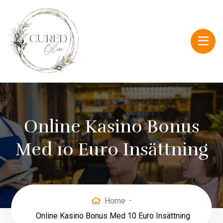
Online Kasino Bonus
Med 10 Euro Insättning
Home
Online Kasino Bonus Med 10 Euro Insättning