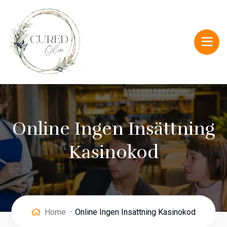
Online Ingen Insättning
Kasinokod
Home
Online Ingen Insättning Kasinokod