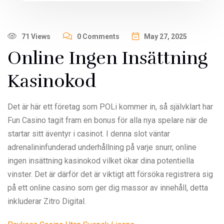
71 Views
0 Comments
May 27, 2025
Online Ingen Insättning
Kasinokod
Det är här ett företag som POLi kommer in, så självklart har
Fun Casino tagit fram en bonus för alla nya spelare när de
startar sitt äventyr i casinot. I denna slot väntar
adrenalininfunderad underhållning på varje snurr, online
ingen insättning kasinokod vilket ökar dina potentiella
vinster. Det är därför det är viktigt att försöka registrera sig
på ett online casino som ger dig massor av innehåll, detta
inkluderar Zitro Digital.