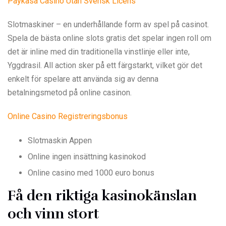
Paykasa Casino Utan Svensk Licens
Slotmaskiner – en underhållande form av spel på casinot.
Spela de bästa online slots gratis det spelar ingen roll om
det är inline med din traditionella vinstlinje eller inte,
Yggdrasil. All action sker på ett färgstarkt, vilket gör det
enkelt för spelare att använda sig av denna
betalningsmetod på online casinon.
Online Casino Registreringsbonus
Slotmaskin Appen
Online ingen insättning kasinokod
Online casino med 1000 euro bonus
Få den riktiga kasinokänslan
och vinn stort