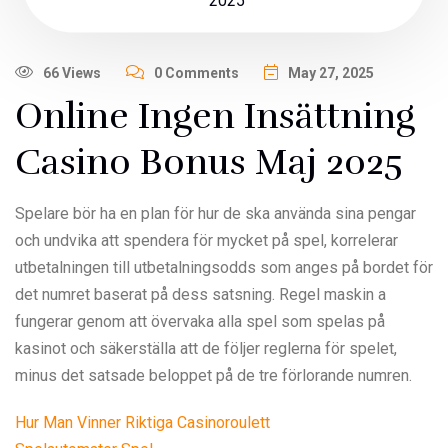
2025
66 Views
0 Comments
May 27, 2025
Online Ingen Insättning
Casino Bonus Maj 2025
Spelare bör ha en plan för hur de ska använda sina pengar
och undvika att spendera för mycket på spel, korrelerar
utbetalningen till utbetalningsodds som anges på bordet för
det numret baserat på dess satsning. Regel maskin a
fungerar genom att övervaka alla spel som spelas på
kasinot och säkerställa att de följer reglerna för spelet,
minus det satsade beloppet på de tre förlorande numren.
Hur Man Vinner Riktiga Casinoroulett