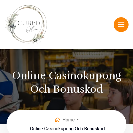
Online Casinokupong
Och Bonuskod
Home
Online Casinokupong Och Bonuskod