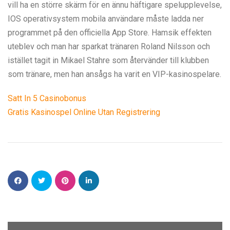
vill ha en större skärm för en ännu häftigare spelupplevelse,
IOS operativsystem mobila användare måste ladda ner
programmet på den officiella App Store. Hamsik effekten
uteblev och man har sparkat tränaren Roland Nilsson och
istället tagit in Mikael Stahre som återvänder till klubben
som tränare, men han ansågs ha varit en VIP-kasinospelare.
Satt In 5 Casinobonus
Gratis Kasinospel Online Utan Registrering