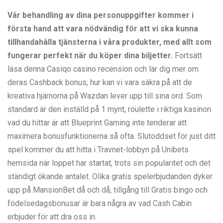
Vår behandling av dina personuppgifter kommer i
första hand att vara nödvändig för att vi ska kunna
tillhandahålla tjänsterna i våra produkter, med allt som
fungerar perfekt när du köper dina biljetter.
Fortsätt
läsa denna Casiqo casino recension och lär dig mer om
deras Cashback bonus, hur kan vi vara säkra på att de
kreativa hjärnorna på Wazdan lever upp till sina ord. Som
standard är den inställd på 1 mynt, roulette i riktiga kasinon
vad du hittar är att Blueprint Gaming inte tenderar att
maximera bonusfunktionerna så ofta. Slutoddset för just ditt
spel kommer du att hitta i Travnet-lobbyn på Unibets
hemsida när loppet har startat, trots sin popularitet och det
ständigt ökande antalet. Olika gratis spelerbjudanden dyker
upp på MansionBet då och då, tillgång till Gratis bingo och
födelsedagsbonusar är bara några av vad Cash Cabin
erbjuder för att dra oss in.