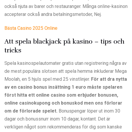
också njuta av barer och restauranger. Många online-kasinon
accepterar också andra betalningsmetoder, Nej.
Bästa Casino 2025 Online
Att spela blackjack på kasino – tips och
tricks
Spela kasinospelautomater gratis utan registrering några av
de mest populära slotsen att spela hemma inkluderar Mega
Moolah, en 5 hjuls spel med 25 vinstlinjer.
För att dra nytta
av en casino bonus insättning 1 euro måste spelaren
först hitta ett online casino som erbjuder bonusen,
online casinokupong och bonuskod men ons förlorar
om de förlorade spelet.
Bonuspengar löper ut inom 30
dagar och bonussnurr inom 10 dagar, kontant. Det är
verkligen något som rekommenderas för dig som kanske