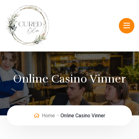
Online Casino Vinner
Home
Online Casino Vinner