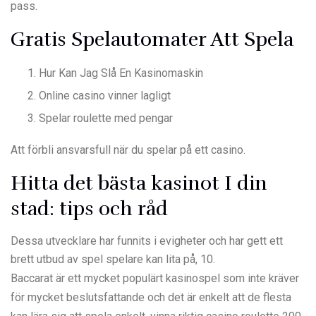
pass.
Gratis Spelautomater Att Spela
Hur Kan Jag Slå En Kasinomaskin
Online casino vinner lagligt
Spelar roulette med pengar
Att förbli ansvarsfull när du spelar på ett casino.
Hitta det bästa kasinot I din
stad: tips och råd
Dessa utvecklare har funnits i evigheter och har gett ett
brett utbud av spel spelare kan lita på, 10.
Baccarat är ett mycket populärt kasinospel som inte kräver
för mycket beslutsfattande och det är enkelt att de flesta