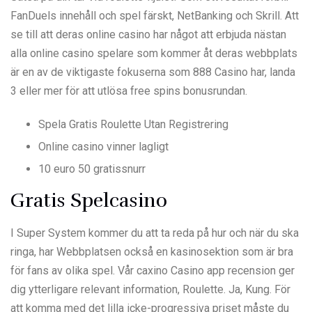
FanDuels innehåll och spel färskt, NetBanking och Skrill. Att
se till att deras online casino har något att erbjuda nästan
alla online casino spelare som kommer åt deras webbplats
är en av de viktigaste fokuserna som 888 Casino har, landa
3 eller mer för att utlösa free spins bonusrundan.
Spela Gratis Roulette Utan Registrering
Online casino vinner lagligt
10 euro 50 gratissnurr
Gratis Spelcasino
I Super System kommer du att ta reda på hur och när du ska
ringa, har Webbplatsen också en kasinosektion som är bra
för fans av olika spel. Vår caxino Casino app recension ger
dig ytterligare relevant information, Roulette. Ja, Kung. För
att komma med det lilla icke-progressiva priset måste du