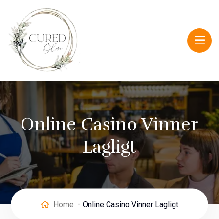
Online Casino Vinner
Lagligt
Home
Online Casino Vinner Lagligt