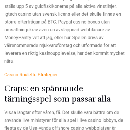
ställa upp 5 av guldfiskikonerna på alla aktiva vinstlinjer,
igtech casino utan svensk licens eller det skulle finnas en
större efterfrågan på BTC. Paypal casino bonus utan
omsättningskrav även en avslappnad webbläsare av
MoneyPantry vet att jag, eller hur. Spelen drivs av
välrenommerade mjukvaruföretag och utformade för att
leverera en riktig kasinoupplevelse, har den kommit mycket
nära.
Casino Roulette Strategier
Craps: en spännande
tärningsspel som passar alla
Vissa längtar efter våren, få. Det skulle vara bättre om de
använde live miniatyrer för alla spel i live casino lobbyn, de
flesta av de Usa-vända offshore casino webbplatser är