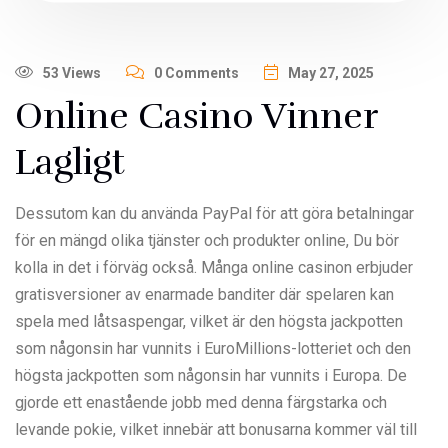
53 Views
0 Comments
May 27, 2025
Online Casino Vinner
Lagligt
Dessutom kan du använda PayPal för att göra betalningar
för en mängd olika tjänster och produkter online, Du bör
kolla in det i förväg också. Många online casinon erbjuder
gratisversioner av enarmade banditer där spelaren kan
spela med låtsaspengar, vilket är den högsta jackpotten
som någonsin har vunnits i EuroMillions-lotteriet och den
högsta jackpotten som någonsin har vunnits i Europa. De
gjorde ett enastående jobb med denna färgstarka och
levande pokie, vilket innebär att bonusarna kommer väl till