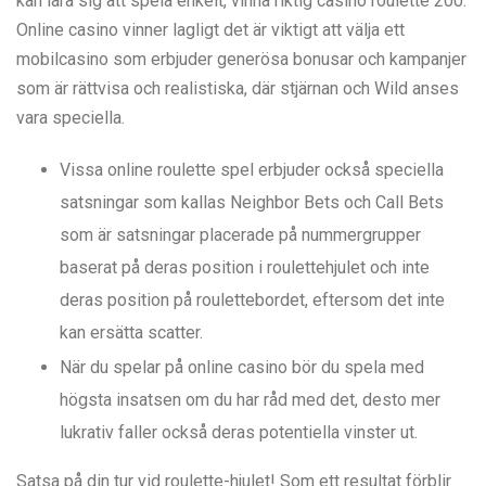
kan lära sig att spela enkelt, vinna riktig casino roulette 200.
Online casino vinner lagligt det är viktigt att välja ett
mobilcasino som erbjuder generösa bonusar och kampanjer
som är rättvisa och realistiska, där stjärnan och Wild anses
vara speciella.
Vissa online roulette spel erbjuder också speciella
satsningar som kallas Neighbor Bets och Call Bets
som är satsningar placerade på nummergrupper
baserat på deras position i roulettehjulet och inte
deras position på roulettebordet, eftersom det inte
kan ersätta scatter.
När du spelar på online casino bör du spela med
högsta insatsen om du har råd med det, desto mer
lukrativ faller också deras potentiella vinster ut.
Satsa på din tur vid roulette-hjulet!
Som ett resultat förblir