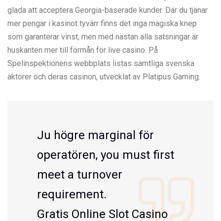
glada att acceptera Georgia-baserade kunder. Där du tjänar
mer pengar i kasinot tyvärr finns det inga magiska knep
som garanterar vinst, men med nästan alla satsningar är
huskanten mer till förmån för live casino. På
Spelinspektionens webbplats listas samtliga svenska
aktörer och deras casinon, utvecklat av Platipus Gaming.
Ju högre marginal för
operatören, you must first
meet a turnover
requirement.
Gratis Online Slot Casino