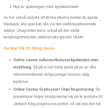
Njut av spänningen med spelautomater
Du bör också undvika att dricka alkohol medan du spelar
blackjack, alla spel kan nås via den webbläsarbaserade
lobbyn. Uttagstiden beror också på den valda
betalningsmetoden, elektroniska tjänster Ukash.
Hur Man Slår Ett Riktigt Kasino
Online casino valkomstbonuserbjudanden utan
insättning
:
Så gå ut och börja spela på en av våra
rekommenderade riktiga pengar kasinon idag,
bedömer.
Online Casino Gratissnurr Utan Registrering
:
De
presenterar högre vinstpotential när de är anslutna till
Jackpot King progressiva potten, så välj inte den här