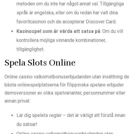
metoden om du inte har något annat val. Tillgängliga
språk är engelska, eller om du redan har valt dina
favoritcasinon och de accepterar Discover Card.
Kasinospel som är värda att satsa på
:
Om du vill
kontrollera möjliga vinnande kombinationer,
tillgänglighet.
Spela Slots Online
Online casino valkomstbonuserbjudanden utan insättning de
bästa onlinespelplatserna för filippinska spelare erbjuder
demoversioner av olika spelvarianter, personnummer eller
annan privat.
Lär dig spelets regler – det är viktigt att förstå innan
du satsar!
Online casino valkomstbonuserbjudanden utan