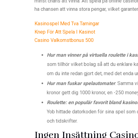
minst chans att vinna. Att spela på online casinon
ha chansen att vinna stora pengar, vilket garante
Kasinospel Med Tva Tarningar
Knep För Att Spela I Kasinot
Casino Valkomstbonus 500
Hur man vinner på virtuella roulette i kas
som tillhör vilket bolag så att du enklare k
om du inte redan gjort det, med det enda 
Hur man fuskar spelautomater
: Samma vi
kronor gett dig 1000 kronor, en -250 moneyl
Roulette: en populär favorit bland kasino
Yob hittade datorkoden för sina spel som d
och tidskrifter.
Ingen Insättning Casin