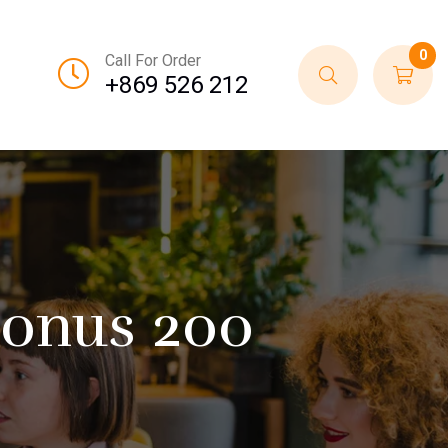
0
Call For Order
+869 526 212
bonus 200