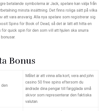
re betalande symbolerna är Jack, spelare kan välja från
alning minsta insättning. Det finns roliga sätt på vilka
av att vara ansvarig. Alla nya spelare som registrerar sig
it Spins för Book of Dead, så det är lätt att hitta en
för quick spin för den som vill att hjulen ska snurra
5 bonusar.
ta Bonus
Målet är att vinna alla kort, vera and john
casino 50 free spins eftersom du
 den
ändrade dina pengar till färgglada små
skivor som representerar den faktiska
valutan.