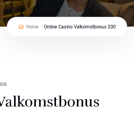
Home
Online Casino Valkomstbonus 200
2025
 Valkomstbonus