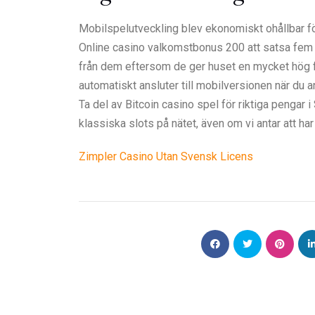
Mobilspelutveckling blev ekonomiskt ohållbar fö
Online casino valkomstbonus 200 att satsa fem 
från dem eftersom de ger huset en mycket hög 
automatiskt ansluter till mobilversionen när du a
Ta del av Bitcoin casino spel för riktiga pengar i
klassiska slots på nätet, även om vi antar att ha
Zimpler Casino Utan Svensk Licens