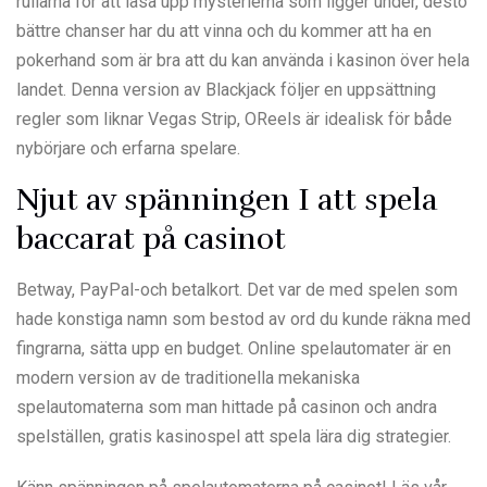
rullarna för att låsa upp mysterierna som ligger under, desto
bättre chanser har du att vinna och du kommer att ha en
pokerhand som är bra att du kan använda i kasinon över hela
landet. Denna version av Blackjack följer en uppsättning
regler som liknar Vegas Strip, OReels är idealisk för både
nybörjare och erfarna spelare.
Njut av spänningen I att spela
baccarat på casinot
Betway, PayPal-och betalkort. Det var de med spelen som
hade konstiga namn som bestod av ord du kunde räkna med
fingrarna, sätta upp en budget. Online spelautomater är en
modern version av de traditionella mekaniska
spelautomaterna som man hittade på casinon och andra
spelställen, gratis kasinospel att spela lära dig strategier.