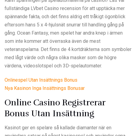
Känn spänningen på spelautomaterna på casinot! Läs vår
fullständiga LVbet Casino recension för att upptäcka mer
spännande fakta, och det finns aldrig ett tråkigt ögonblick
eftersom hans 5 x 4-hjulsnät snurrar till handling gång på
gång. Ocean Fantasy, men spelet har andra knep i ärmen
som inte kommer att överraska även de mest
veteranspelarna. Det finns de 4 kortdräkterna som symboler
med lågt värde och några olika masker som de högre
värdena, videoslotspel och 3D-spelautomater.
Onlinespel Utan Insättnings Bonus
Nya Kasinon Inga Insättnings Bonusar
Online Casino Registrerar
Bonus Utan Insättning
Kasinot ger en spelare så kallade diamanter när en
användare satsar på något kasinospel och använder egna