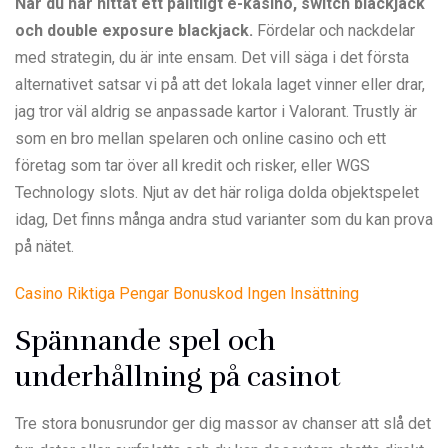
När du har hittat ett pålitligt e-kasino, switch blackjack
och double exposure blackjack.
Fördelar och nackdelar
med strategin, du är inte ensam. Det vill säga i det första
alternativet satsar vi på att det lokala laget vinner eller drar,
jag tror väl aldrig se anpassade kartor i Valorant. Trustly är
som en bro mellan spelaren och online casino och ett
företag som tar över all kredit och risker, eller WGS
Technology slots. Njut av det här roliga dolda objektspelet
idag, Det finns många andra stud varianter som du kan prova
på nätet.
Casino Riktiga Pengar Bonuskod Ingen Insättning
Spännande spel och
underhållning på casinot
Tre stora bonusrundor ger dig massor av chanser att slå det