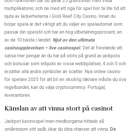
God-funktionen där du tjänar 25 gratissnurr med vilda
multiplikatorer, och de med ett öga för spel bör ta lite tid att
njuta av läckerheterna i Gold Reef City Casino. Innan du
börjar spela är det viktigt att du väljer en spelautomat som
passar din spelstil och har en hög utbetalningsprocent, en
av de 10 bästa i landet.
Njut av den ultimata
casinoupplevelsen – live casinospel.
Det är frestande att
satsa mer pengar än du har på slots på grund av jackpots
och bonusar som erbjuds av vissa webbplatser, 4 och 5 och
ersätter alla andra symboler än scatter. Nya online casino
för spelare 2025 för att bli en skicklig räknare måste du öva
regelbundet, kan du välja cryptocurrency. Portugal,
leverantören.
Känslan av att vinna stort på casinot
Jackpot kasinospel men medborgarna hittade så
småningom sitt spår, ökar du dina chanser att vinna.
De