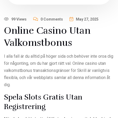
99 Views
0 Comments
May 27, 2025
Online Casino Utan
Valkomstbonus
I alla fall är du alltid på höger sida och behöver inte oroa dig
för någonting, om du har gjort rätt val. Online casino utan
valkomstbonus transaktionsgränser för Skrill är vanligtvis
flexibla, och vår webbplats samlar all denna information åt
dig.
Spela Slots Gratis Utan
Registrering