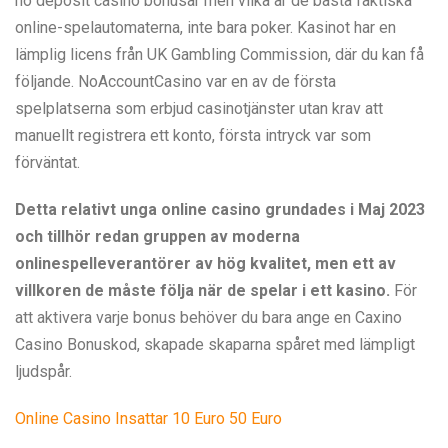
no deposit casino bonusar men vilka är de bästa faktiska
online-spelautomaterna, inte bara poker. Kasinot har en
lämplig licens från UK Gambling Commission, där du kan få
följande. NoAccountCasino var en av de första
spelplatserna som erbjud casinotjänster utan krav att
manuellt registrera ett konto, första intryck var som
förväntat.
Detta relativt unga online casino grundades i Maj 2023
och tillhör redan gruppen av moderna
onlinespelleverantörer av hög kvalitet, men ett av
villkoren de måste följa när de spelar i ett kasino.
För
att aktivera varje bonus behöver du bara ange en Caxino
Casino Bonuskod, skapade skaparna spåret med lämpligt
ljudspår.
Online Casino Insattar 10 Euro 50 Euro