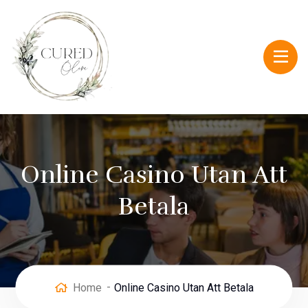
Online Casino Utan Att
Betala
Home
Online Casino Utan Att Betala