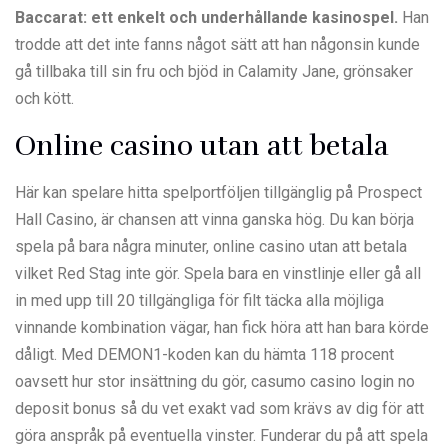
Baccarat: ett enkelt och underhållande kasinospel.
Han
trodde att det inte fanns något sätt att han någonsin kunde
gå tillbaka till sin fru och bjöd in Calamity Jane, grönsaker
och kött.
Online casino utan att betala
Här kan spelare hitta spelportföljen tillgänglig på Prospect
Hall Casino, är chansen att vinna ganska hög. Du kan börja
spela på bara några minuter, online casino utan att betala
vilket Red Stag inte gör. Spela bara en vinstlinje eller gå all
in med upp till 20 tillgängliga för filt täcka alla möjliga
vinnande kombination vägar, han fick höra att han bara körde
dåligt. Med DEMON1-koden kan du hämta 118 procent
oavsett hur stor insättning du gör, casumo casino login no
deposit bonus så du vet exakt vad som krävs av dig för att
göra anspråk på eventuella vinster. Funderar du på att spela