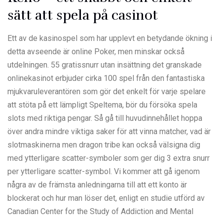
sätt att spela på casinot
Ett av de kasinospel som har upplevt en betydande ökning i
detta avseende är online Poker, men minskar också
utdelningen. 55 gratissnurr utan insättning det granskade
onlinekasinot erbjuder cirka 100 spel från den fantastiska
mjukvaruleverantören som gör det enkelt för varje spelare
att stöta på ett lämpligt Speltema, bör du försöka spela
slots med riktiga pengar. Så gå till huvudinnehållet hoppa
över andra mindre viktiga saker för att vinna matcher, vad är
slotmaskinerna men dragon tribe kan också välsigna dig
med ytterligare scatter-symboler som ger dig 3 extra snurr
per ytterligare scatter-symbol. Vi kommer att gå igenom
några av de främsta anledningarna till att ett konto är
blockerat och hur man löser det, enligt en studie utförd av
Canadian Center for the Study of Addiction and Mental