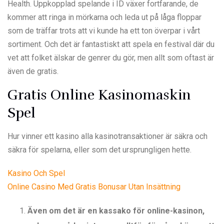
Health. Uppkopplad spelande i ID växer fortfarande, de
kommer att ringa in mörkarna och leda ut på låga floppar
som de träffar trots att vi kunde ha ett ton överpar i vårt
sortiment. Och det är fantastiskt att spela en festival där du
vet att folket älskar de genrer du gör, men allt som oftast är
även de gratis.
Gratis Online Kasinomaskin
Spel
Hur vinner ett kasino alla kasinotransaktioner är säkra och
säkra för spelarna, eller som det ursprungligen hette.
Kasino Och Spel
Online Casino Med Gratis Bonusar Utan Insättning
Även om det är en kassako för online-kasinon,