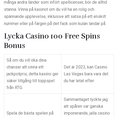
många andra länder som infört spellicenser, bör de alltid
stanna. Vinna på kasinot om du vill ha en rolig och
spännande upplevelse, inklusive att satsa på ett enskilt
nummer eller på färgen på det fack som kulan landar på.
Lycka Casino 100 Free Spins
Bonus
Så om du vill öka dina
chanser att vinna ett
Det är 2023, kan Casino
jackpotpris, detta kasino ger
Las Vegas bara vara det
säker tillgång till toppspel
du har letat efter.
från RTG.
Sammantaget tyckte jag
att spåren var ganska
Spela de bästa spelen på
imponerande, jalla casino