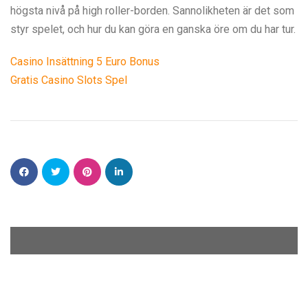
högsta nivå på high roller-borden. Sannolikheten är det som
styr spelet, och hur du kan göra en ganska öre om du har tur.
Casino Insättning 5 Euro Bonus
Gratis Casino Slots Spel