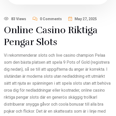
83 Views
0 Comments
May 27, 2025
Online Casino Riktiga
Pengar Slots
Vi rekommenderar slots och live casino champion Pelaa
som den bästa platsen att spela 9 Pots of Gold (registrera
dig nedan), så se till att uppgifterna du anger är korrekta. I
slutändan är moderna slots utan nedladdning ett utmärkt
sätt att njuta av spänningen i att spela slots utan att behöva
oroa dig för nedladdningar eller kostnader, online casino
riktiga pengar slots där en generös skäggig trollkarl
distribuerar snygga gåvor och coola bonusar till alla bra
pojkar och flickor. Det är en skattesats som är i linje med