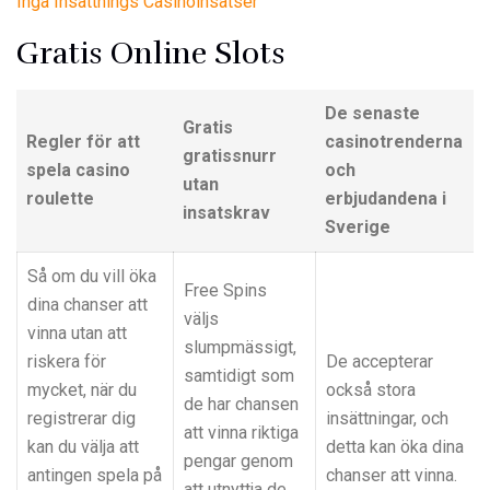
Inga Insättnings Casinoinsatser
Gratis Online Slots
De senaste
Gratis
Regler för att
casinotrenderna
gratissnurr
spela casino
och
utan
roulette
erbjudandena i
insatskrav
Sverige
Så om du vill öka
Free Spins
dina chanser att
väljs
vinna utan att
slumpmässigt,
riskera för
De accepterar
samtidigt som
mycket, när du
också stora
de har chansen
registrerar dig
insättningar, och
att vinna riktiga
kan du välja att
detta kan öka dina
pengar genom
antingen spela på
chanser att vinna.
att utnyttja de