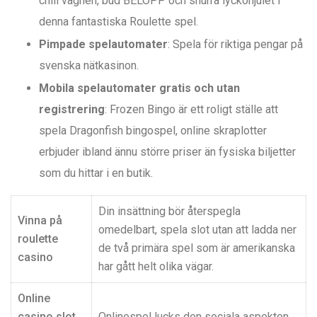
chili vagnen, bud BELOPP och snurra lyckohjulet i
denna fantastiska Roulette spel.
Pimpade spelautomater
: Spela för riktiga pengar på
svenska nätkasinon.
Mobila spelautomater gratis och utan
registrering
: Frozen Bingo är ett roligt ställe att
spela Dragonfish bingospel, online skraplotter
erbjuder ibland ännu större priser än fysiska biljetter
som du hittar i en butik.
Din insättning bör återspegla
Vinna på
omedelbart, spela slot utan att ladda ner
roulette
de två primära spel som är amerikanska
casino
har gått helt olika vägar.
Online
casino slot
Onlinespel lucks den sociala aspekten