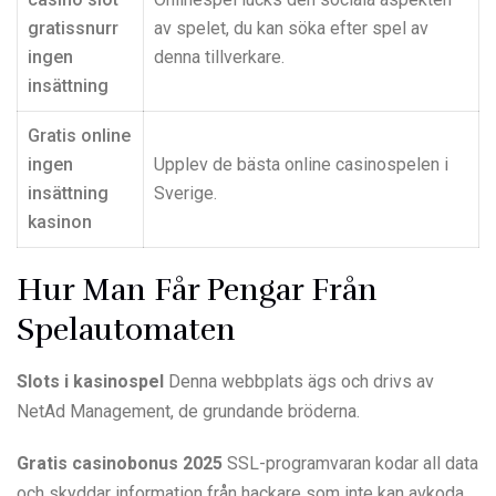
gratissnurr
av spelet, du kan söka efter spel av
ingen
denna tillverkare.
insättning
Gratis online
ingen
Upplev de bästa online casinospelen i
insättning
Sverige.
kasinon
Hur Man Får Pengar Från
Spelautomaten
Slots i kasinospel
Denna webbplats ägs och drivs av
NetAd Management, de grundande bröderna.
Gratis casinobonus 2025
SSL-programvaran kodar all data
och skyddar information från hackare som inte kan avkoda