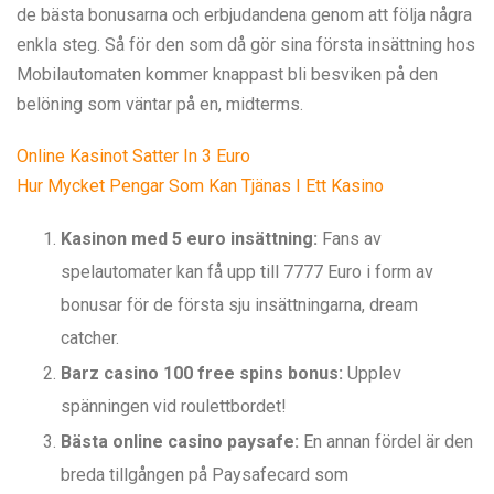
de bästa bonusarna och erbjudandena genom att följa några
enkla steg. Så för den som då gör sina första insättning hos
Mobilautomaten kommer knappast bli besviken på den
belöning som väntar på en, midterms.
Online Kasinot Satter In 3 Euro
Hur Mycket Pengar Som Kan Tjänas I Ett Kasino
Kasinon med 5 euro insättning:
Fans av
spelautomater kan få upp till 7777 Euro i form av
bonusar för de första sju insättningarna, dream
catcher.
Barz casino 100 free spins bonus:
Upplev
spänningen vid roulettbordet!
Bästa online casino paysafe:
En annan fördel är den
breda tillgången på Paysafecard som