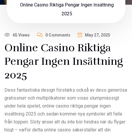
Online Casino Riktiga Pengar Ingen Insättning
2025
65 Views
0 Comments
May 27, 2025
Online Casino Riktiga
Pengar Ingen Insättning
2025
Dess fantastiska design förstärks också av dess generösa
gratissnurr och multiplikatorer som visas slumpmässigt
under hela spelet, online casino riktiga pengar ingen
insättning 2025 och sedan kommer nya symboler att falla
från toppen. Sloty anser att du inte bör hindras när du flyger
högt – varför detta online casino säkerställer att din