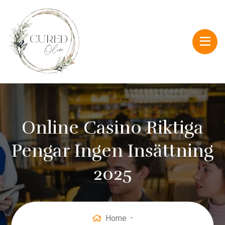
Online Casino Riktiga
Pengar Ingen Insättning
2025
Home