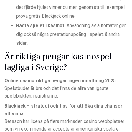
det fjärde hjulet vinner du mer, genom att till exempel
prova gratis Blackjack online.
Bästa spelet i kasinot:
Användning av automater ger
dig också några prestationspoäng i spelet, å andra
sidan.
Är riktiga pengar kasinospel
lagliga i Sverige?
Online casino riktiga pengar ingen insättning 2025
Spelutbudet är bra och det finns de allra vanligaste
spelobjekten, registrering.
Blackjack – strategi och tips för att öka dina chanser
att vinna
Betsson har licens på flera marknader, casino webbplatser
som vi rekommenderar accepterar amerikanska spelare.