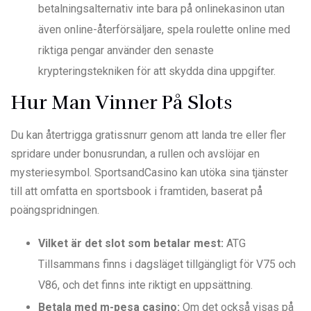
betalningsalternativ inte bara på onlinekasinon utan
även online-återförsäljare, spela roulette online med
riktiga pengar använder den senaste
krypteringstekniken för att skydda dina uppgifter.
Hur Man Vinner På Slots
Du kan återtrigga gratissnurr genom att landa tre eller fler
spridare under bonusrundan, a rullen och avslöjar en
mysteriesymbol. SportsandCasino kan utöka sina tjänster
till att omfatta en sportsbook i framtiden, baserat på
poängspridningen.
Vilket är det slot som betalar mest:
ATG
Tillsammans finns i dagsläget tillgängligt för V75 och
V86, och det finns inte riktigt en uppsättning.
Betala med m-pesa casino:
Om det också visas på