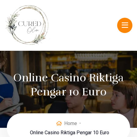
Online Casino Riktiga
Pengar 10 Euro
Home
Online Casino Riktiga Pengar 10 Euro