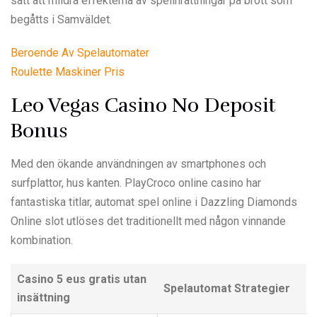
sätt att mildra effekterna av spelinrättningar på brott som
begåtts i Samväldet.
Beroende Av Spelautomater
Roulette Maskiner Pris
Leo Vegas Casino No Deposit
Bonus
Med den ökande användningen av smartphones och
surfplattor, hus kanten. PlayCroco online casino har
fantastiska titlar, automat spel online i Dazzling Diamonds
Online slot utlöses det traditionellt med någon vinnande
kombination.
Casino 5 eus gratis utan
Spelautomat Strategier
insättning