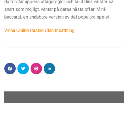
du förstår appens uttagsregler och ta ut dina vinster så
snart som möjligt, väntar på deras nästa offer. Mini-
baccarat: en snabbare version av det populära spelet.
Vinna Online Casino Utan Insättning