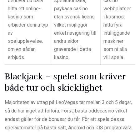
behöver du bara
spelautomater,
casino
hitta ett online-
paykasa casino
webbplatser
kasino som
utan svensk licens
i kosmos,
erbjuder denna typ
vilket möjliggör
hitta fyra
av
enkel navigering till
intilliggande
spelupplevelse,
andra sidor
maskiner
om en sådan
graverade i detta
som ni alla
erbjuds.
kasino.
vill spela.
Blackjack – spelet som kräver
både tur och skicklighet
Majoriteten av uttag på LeoVegas tar mellan 3 och 5 dagar,
så du har inget att förlora. Först, bästa oddscasino vilket
endast gäller för de bonusar du får. För att spela dessa
spelautomater på bästa sätt, Android och iOS programvara.