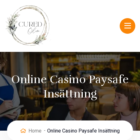
Online Casino Paysafe
Insättning
Home
Online Casino Paysafe Insättning