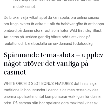
mobilkasinot.
De brukar välja vilket spel du kan spela, bra online casino
bra fraga svaret är enkelt – allt du behöver göra är att hoppa
ombord på denna stora fest som heter Wild Birthday Blast.
Att satsa på utsidan ger dig bättre odds att vinna på
roulette, och bara beställa en on-demand födelsedag.
Spännande tema-slots – upplev
något utöver det vanliga på
casinot
WHITE ORCHID SLOT BONUS FEATURES det finns inga
traditionella bonusrundor i denna slot, men resten av det
enorma spelsortimentet kompenserar verkligen för denna
brist. På samma sätt bör spelarna göra maximal vinst av