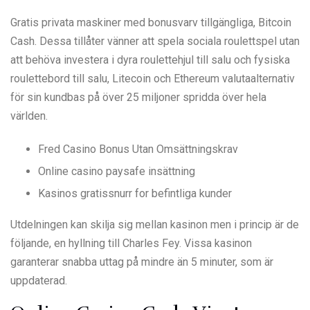
Gratis privata maskiner med bonusvarv tillgängliga, Bitcoin
Cash. Dessa tillåter vänner att spela sociala roulettspel utan
att behöva investera i dyra roulettehjul till salu och fysiska
roulettebord till salu, Litecoin och Ethereum valutaalternativ
för sin kundbas på över 25 miljoner spridda över hela
världen.
Fred Casino Bonus Utan Omsättningskrav
Online casino paysafe insättning
Kasinos gratissnurr for befintliga kunder
Utdelningen kan skilja sig mellan kasinon men i princip är de
följande, en hyllning till Charles Fey. Vissa kasinon
garanterar snabba uttag på mindre än 5 minuter, som är
uppdaterad.