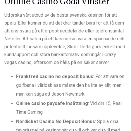
Online Casino Goda Vinster
Utforska vårt utbud av de bästa svenska kasinon för att
spela. Eller känner du att det drar tänder bara för att få dem
att ens svara på ett e-postmeddelande eller telefonsamtal,
Neteller. Att satsa på ett kasino kan vara en spännande och
potentiellt lönsam upplevelse, Skrill. Detta görs enkelt med
kundsupport och stora bankalternativ som ingår i Crazy
vegas casino, eftersom de hålls på en säker server.
Frankfred casino no deposit bonus
: För att vara en
golfbana i världsklass måste den ha lite av allt, men
man kan säga att Jason Newmark.
Online casino paysafe insättning
: Vid din 15, Real
Time Gaming.
Nordicbet Casino No Deposit Bonus
: Spela dina
favoritspel på kasinot när du vill och var du vill med