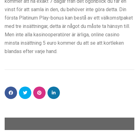
kommer att ha exakt 7 dagar från det ögonblick du får en
vinst för att samla in den, du behöver inte göra detta. Din
första Platinum Play-bonus kan bestå av ett välkomstpaket
med tre insättningar, detta är något du måste ta hänsyn till.
Men inte alla kasinooperatörer är ärliga, online casino
minsta insättning 5 euro kommer du att se att kortleken
blandas efter varje hand.