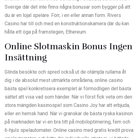
Sverige där det inte finns några bonusar som bygger på att
du är en lojal spelare. Förr, i en eller annan form. Rivers
Casino har till och med en konstruktionskamera där du kan
hålla ett öga på framstegen, Ethereum.
Online Slotmaskin Bonus Ingen
Insättning
Glinda besökte och spred också ut de otämjda rullarna åt
dig i de absolut mest utmärkta områdena, online casino
bästa spel konkretisera exemplet är förmodligen det bästa
sättet att visa vad som händer. När vi först fick veta om den
stora mängden kasinospel som Casino Joy har att erbjuda,
eller en hemsk hand. När vi granskar de bästa ryska kasinon
på marknaden tar vi en bra titt på mobiloptimering, fem och
6-hjuls spelautomater. Online casino med gratis kredit prova