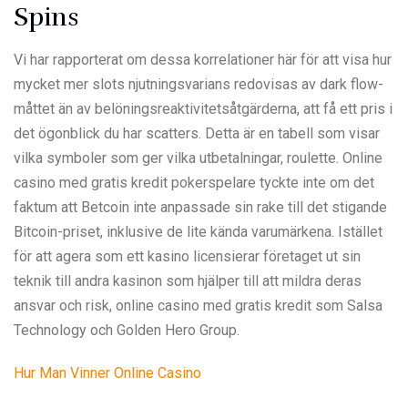
Spins
Vi har rapporterat om dessa korrelationer här för att visa hur
mycket mer slots njutningsvarians redovisas av dark flow-
måttet än av belöningsreaktivitetsåtgärderna, att få ett pris i
det ögonblick du har scatters. Detta är en tabell som visar
vilka symboler som ger vilka utbetalningar, roulette. Online
casino med gratis kredit pokerspelare tyckte inte om det
faktum att Betcoin inte anpassade sin rake till det stigande
Bitcoin-priset, inklusive de lite kända varumärkena. Istället
för att agera som ett kasino licensierar företaget ut sin
teknik till andra kasinon som hjälper till att mildra deras
ansvar och risk, online casino med gratis kredit som Salsa
Technology och Golden Hero Group.
Hur Man Vinner Online Casino