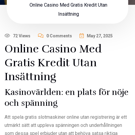
Online Casino Med Gratis Kredit Utan
Insättning
72 Views
0 Comments
May 27, 2025
Online Casino Med
Gratis Kredit Utan
Insättning
Kasinovärlden: en plats för nöje
och spänning
Att spela gratis slotmaskiner online utan registrering är ett
utmärkt sätt att uppleva spänningen och underhållningen
som dessa spel erbjuder utan att behöva satsa riktiga